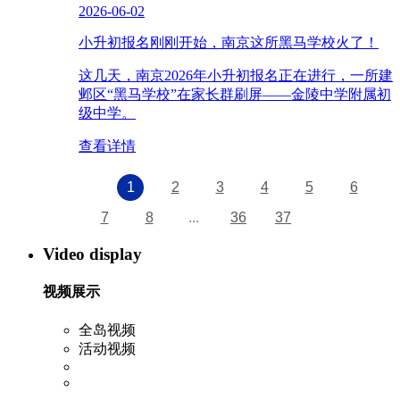
2026-06-02
小升初报名刚刚开始，南京这所黑马学校火了！
这几天，南京2026年小升初报名正在进行，一所建
邺区“黑马学校”在家长群刷屏——金陵中学附属初
级中学。
查看详情
1
2
3
4
5
6
7
8
...
36
37
Video display
视频展示
全岛视频
活动视频