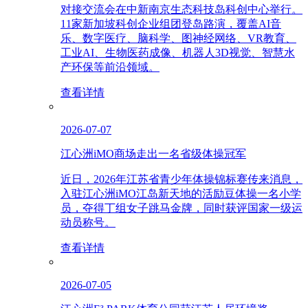
对接交流会在中新南京生态科技岛科创中心举行。
11家新加坡科创企业组团登岛路演，覆盖AI音
乐、数字医疗、脑科学、图神经网络、VR教育、
工业AI、生物医药成像、机器人3D视觉、智慧水
产环保等前沿领域。
查看详情
2026-07-07
江心洲iMO商场走出一名省级体操冠军
近日，2026年江苏省青少年体操锦标赛传来消息，
入驻江心洲iMO江岛新天地的活励豆体操一名小学
员，夺得丁组女子跳马金牌，同时获评国家一级运
动员称号。
查看详情
2026-07-05