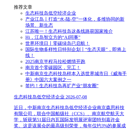
推荐文章
生态科技岛低空经济企业
产业江岛丨打造“水-陆-空”一体化，多维协同的新
场景、新生态
江苏唯一！生态科技岛这条线路获国家推介
Hi，江岛智立方的“AI同事”
世界环境日丨零碳绿岛已启航！
国际生物多样性日特别企划丨“生态天眼”，即将上
线！
2025南京半程马拉松燃情开跑
南京首个零碳园区，完工！
中新南京生态科技岛样本入选世界城市日《威海手
册》中国六大案例之一
签约！生态科技岛再扩产业“朋友圈”
生态科技岛低空经济企业
2026-07-08
近日，中新南京生态科技岛低空经济企业南京森思科技
有限公司，联合中国船级社（CCS）、南京航空航天大
学，斩获第51届日内瓦国际发明展评审团特别嘉许金
奖。这是该展会的最高级别荣誉，每年仅约3%的参展成