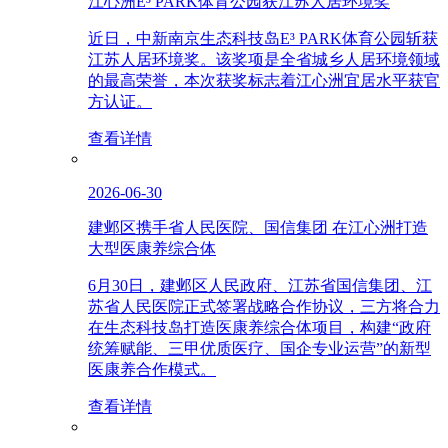
江心洲E³ PARK体育公园获江苏人居环境奖
近日，中新南京生态科技岛E³ PARK体育公园斩获
江苏人居环境奖。该奖项是全省城乡人居环境领域
的最高荣誉，本次获奖标志着江心洲宜居水平获官
方认证。
查看详情
2026-06-30
建邺区携手省人民医院、国信集团 在江心洲打造
大型医康养综合体
6月30日，建邺区人民政府、江苏省国信集团、江
苏省人民医院正式签署战略合作协议，三方将合力
在生态科技岛打造医康养综合体项目，构建“政府
统筹赋能、三甲优质医疗、国企专业运营”的新型
医康养合作模式。
查看详情