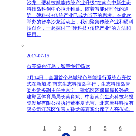
沙龙—硬科技赋能传统产业升级”在南京中新生态
科技岛科创中心拉开帷幕。随着智能化时代的逼
近，硬科技+传统产业已成为当下的思考。在此次
举办的智享沙龙活动上，我们聚集传统产业和硬科
技创企，一起探讨了“硬科技+传统产业”的方法和
应用。
2017-07-15
点亮绿色江岛，智慧慢行畅达
7月14日，全国首个岛城绿色智能慢行系统点亮仪
式在新加坡·南京生态科技岛举行，生态科技岛管
委办常务副主任生京宁、建邺区环保局局长孙标、
建邺区体育局局长莫肖斌、中新南京生态科技岛投
资发展有限公司执行董事夏光宝、北京摩拜科技有
限公司江苏区负责人孙龙等嘉宾出席了点亮仪式。
1
2
3
4
5
6