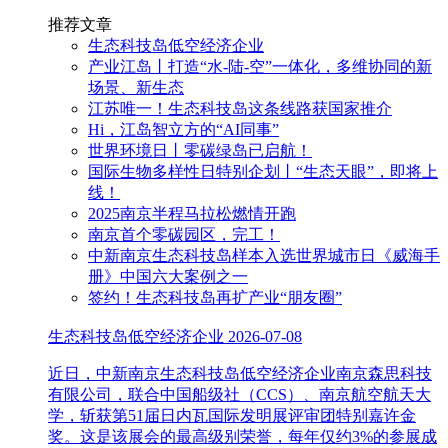
推荐文章
生态科技岛低空经济企业
产业江岛丨打造“水-陆-空”一体化，多维协同的新
场景、新生态
江苏唯一！生态科技岛这条线路获国家推介
Hi，江岛智立方的“AI同事”
世界环境日丨零碳绿岛已启航！
国际生物多样性日特别企划丨“生态天眼”，即将上
线！
2025南京半程马拉松燃情开跑
南京首个零碳园区，完工！
中新南京生态科技岛样本入选世界城市日《威海手
册》中国六大案例之一
签约！生态科技岛再扩产业“朋友圈”
生态科技岛低空经济企业
2026-07-08
近日，中新南京生态科技岛低空经济企业南京森思科技
有限公司，联合中国船级社（CCS）、南京航空航天大
学，斩获第51届日内瓦国际发明展评审团特别嘉许金
奖。这是该展会的最高级别荣誉，每年仅约3%的参展成