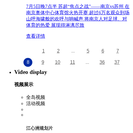
7月5日晚7点半 苏超“焦点之战”——南京vs苏州 在
南京奥体中心体育馆火热开赛 超过6万名观众到场
山呼海啸般的欢呼与呐喊声 将南京人对足球、对
体育的热爱 展现得淋漓尽致
查看详情
1
2
...
5
6
7
8
9
10
11
...
36
37
Video display
视频展示
全岛视频
活动视频
江心洲规划片