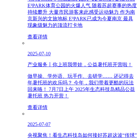
E³PARK体育公园的火爆人气 随着苏超赛事的热度
持续攀升 大量市民游客来此感受运动魅力 作为南
京新兴的文旅地标 E³PARK已成为今夏南京 最具
现象级魅力的顶流打卡地
查看详情
2025-07-10
产业服务丨你上班我带娃，公益暑托班开营啦！
做早操、学外语、玩手作、去研学…… 还记得去
年暑托班的欢乐吗？ 今年，我们带着更酷的玩法
回来咯！ 7月7日上午 2025年生态科技岛精品公益
暑托班 热力开营！
查看详情
2025-07-07
央视聚焦！看生态科技岛如何接好苏超这波“传球”