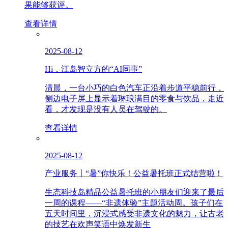
果能够获评。
查看详情
2025-08-12
Hi，江岛智立方的“AI同事”
清晨，一台小巧的白色汽车正沿着步道平稳前行，
侧边电子屏上显示着琳琅满目的零食与饮品，走近
看，才发现是没有人员在驾驶的。
查看详情
2025-08-12
产业服务丨“暑”你快乐！公益暑托班正式结营啦！
生态科技岛精品公益暑托班的小朋友们迎来了最后
一周的课程——“非遗体验”主题活动周。孩子们在
五天时间里，沉浸式感受非遗文化的魅力，让古老
的技艺在欢声笑语中焕发新生