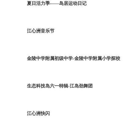
夏日活力季——岛居运动日记
江心洲音乐节
金陵中学附属初级中学-金陵中学附属小学探校
生态科技岛六一特辑-江岛劲舞团
江心洲快闪