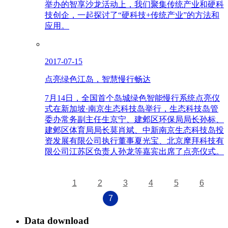
举办的智享沙龙活动上，我们聚集传统产业和硬科
技创企，一起探讨了“硬科技+传统产业”的方法和
应用。
2017-07-15
点亮绿色江岛，智慧慢行畅达
7月14日，全国首个岛城绿色智能慢行系统点亮仪
式在新加坡·南京生态科技岛举行，生态科技岛管
委办常务副主任生京宁、建邺区环保局局长孙标、
建邺区体育局局长莫肖斌、中新南京生态科技岛投
资发展有限公司执行董事夏光宝、北京摩拜科技有
限公司江苏区负责人孙龙等嘉宾出席了点亮仪式。
1
2
3
4
5
6
7
Data download