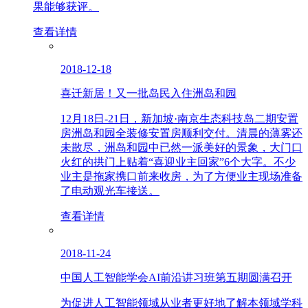
果能够获评。
查看详情
2018-12-18
喜迁新居！又一批岛民入住洲岛和园
12月18日-21日，新加坡·南京生态科技岛二期安置
房洲岛和园全装修安置房顺利交付。清晨的薄雾还
未散尽，洲岛和园中已然一派美好的景象，大门口
火红的拱门上贴着“喜迎业主回家”6个大字。不少
业主是拖家携口前来收房，为了方便业主现场准备
了电动观光车接送。
查看详情
2018-11-24
中国人工智能学会AI前沿讲习班第五期圆满召开
为促进人工智能领域从业者更好地了解本领域学科