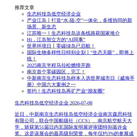
推荐文章
生态科技岛低空经济企业
产业江岛丨打造“水-陆-空”一体化，多维协同的新
场景、新生态
江苏唯一！生态科技岛这条线路获国家推介
Hi，江岛智立方的“AI同事”
世界环境日丨零碳绿岛已启航！
国际生物多样性日特别企划丨“生态天眼”，即将上
线！
2025南京半程马拉松燃情开跑
南京首个零碳园区，完工！
中新南京生态科技岛样本入选世界城市日《威海手
册》中国六大案例之一
签约！生态科技岛再扩产业“朋友圈”
生态科技岛低空经济企业
2026-07-08
近日，中新南京生态科技岛低空经济企业南京森思科技
有限公司，联合中国船级社（CCS）、南京航空航天大
学，斩获第51届日内瓦国际发明展评审团特别嘉许金
奖。这是该展会的最高级别荣誉，每年仅约3%的参展成