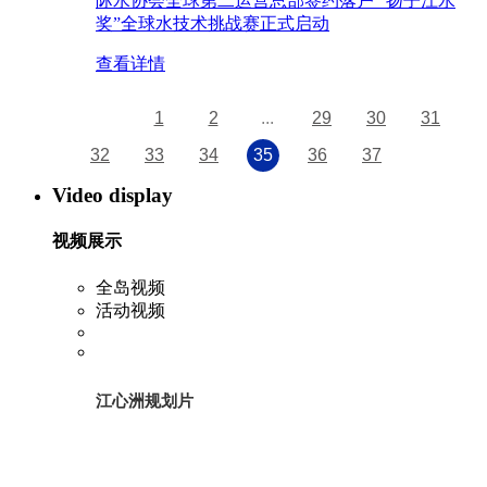
际水协会全球第二运营总部签约落户 “扬子江水
奖”全球水技术挑战赛正式启动
查看详情
1
2
...
29
30
31
32
33
34
35
36
37
Video display
视频展示
全岛视频
活动视频
江心洲规划片