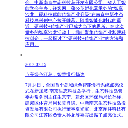
会、中新南京生态科技岛开发有限公司、省人工智
能学会主办，镁客网、蒲公英孵化器承办的“智享
沙龙—硬科技赋能传统产业升级”在南京中新生态
科技岛科创中心拉开帷幕。随着智能化时代的逼
近，硬科技+传统产业已成为当下的思考。在此次
举办的智享沙龙活动上，我们聚集传统产业和硬科
技创企，一起探讨了“硬科技+传统产业”的方法和
应用。
2017-07-15
点亮绿色江岛，智慧慢行畅达
7月14日，全国首个岛城绿色智能慢行系统点亮仪
式在新加坡·南京生态科技岛举行，生态科技岛管
委办常务副主任生京宁、建邺区环保局局长孙标、
建邺区体育局局长莫肖斌、中新南京生态科技岛投
资发展有限公司执行董事夏光宝、北京摩拜科技有
限公司江苏区负责人孙龙等嘉宾出席了点亮仪式。