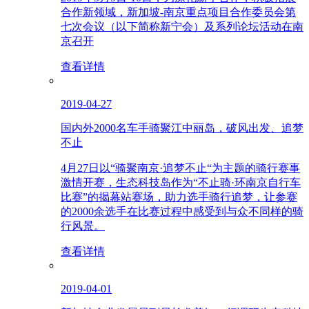
合作新领域，新加坡-南京重点项目合作委员会第
七次会议（以下简称新宁会）及系列论坛活动在南
京召开
查看详情
2019-04-27
国内外2000名车手骑聚江中丽岛，破风出发、追梦
不止
4月27日以“骑聚南京·追梦不止“为主题的骑行赛事
激情开赛，生态科技岛作为“不止骑·环南京自行车
比赛”的揭幕站赛场，助力选手骑行追梦，让参赛
的2000余选手在比赛过程中感受到与众不同样的骑
行风景。
查看详情
2019-04-01