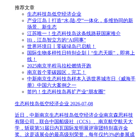
推荐文章
生态科技岛低空经济企业
产业江岛丨打造“水-陆-空”一体化，多维协同的新
场景、新生态
江苏唯一！生态科技岛这条线路获国家推介
Hi，江岛智立方的“AI同事”
世界环境日丨零碳绿岛已启航！
国际生物多样性日特别企划丨“生态天眼”，即将上
线！
2025南京半程马拉松燃情开跑
南京首个零碳园区，完工！
中新南京生态科技岛样本入选世界城市日《威海手
册》中国六大案例之一
签约！生态科技岛再扩产业“朋友圈”
生态科技岛低空经济企业
2026-07-08
近日，中新南京生态科技岛低空经济企业南京森思科技
有限公司，联合中国船级社（CCS）、南京航空航天大
学，斩获第51届日内瓦国际发明展评审团特别嘉许金
奖。这是该展会的最高级别荣誉，每年仅约3%的参展成