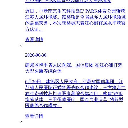
江心洲E³ PARK体育公园获江苏人居环境奖
近日，中新南京生态科技岛E³ PARK体育公园斩获
江苏人居环境奖。该奖项是全省城乡人居环境领域
的最高荣誉，本次获奖标志着江心洲宜居水平获官
方认证。
查看详情
2026-06-30
建邺区携手省人民医院、国信集团 在江心洲打造
大型医康养综合体
6月30日，建邺区人民政府、江苏省国信集团、江
苏省人民医院正式签署战略合作协议，三方将合力
在生态科技岛打造医康养综合体项目，构建“政府
统筹赋能、三甲优质医疗、国企专业运营”的新型
医康养合作模式。
查看详情