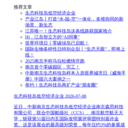
推荐文章
生态科技岛低空经济企业
产业江岛丨打造“水-陆-空”一体化，多维协同的新
场景、新生态
江苏唯一！生态科技岛这条线路获国家推介
Hi，江岛智立方的“AI同事”
世界环境日丨零碳绿岛已启航！
国际生物多样性日特别企划丨“生态天眼”，即将上
线！
2025南京半程马拉松燃情开跑
南京首个零碳园区，完工！
中新南京生态科技岛样本入选世界城市日《威海手
册》中国六大案例之一
签约！生态科技岛再扩产业“朋友圈”
生态科技岛低空经济企业
2026-07-08
近日，中新南京生态科技岛低空经济企业南京森思科技
有限公司，联合中国船级社（CCS）、南京航空航天大
学，斩获第51届日内瓦国际发明展评审团特别嘉许金
奖。这是该展会的最高级别荣誉，每年仅约3%的参展成