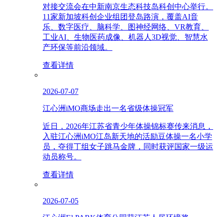
对接交流会在中新南京生态科技岛科创中心举行。
11家新加坡科创企业组团登岛路演，覆盖AI音
乐、数字医疗、脑科学、图神经网络、VR教育、
工业AI、生物医药成像、机器人3D视觉、智慧水
产环保等前沿领域。
查看详情
2026-07-07
江心洲iMO商场走出一名省级体操冠军
近日，2026年江苏省青少年体操锦标赛传来消息，
入驻江心洲iMO江岛新天地的活励豆体操一名小学
员，夺得丁组女子跳马金牌，同时获评国家一级运
动员称号。
查看详情
2026-07-05