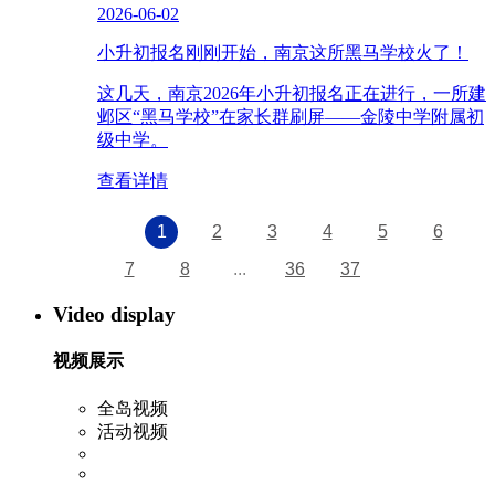
2026-06-02
小升初报名刚刚开始，南京这所黑马学校火了！
这几天，南京2026年小升初报名正在进行，一所建
邺区“黑马学校”在家长群刷屏——金陵中学附属初
级中学。
查看详情
1
2
3
4
5
6
7
8
...
36
37
Video display
视频展示
全岛视频
活动视频