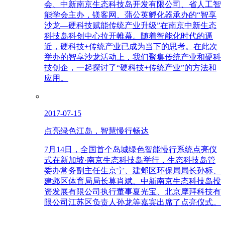
会、中新南京生态科技岛开发有限公司、省人工智
能学会主办，镁客网、蒲公英孵化器承办的“智享
沙龙—硬科技赋能传统产业升级”在南京中新生态
科技岛科创中心拉开帷幕。随着智能化时代的逼
近，硬科技+传统产业已成为当下的思考。在此次
举办的智享沙龙活动上，我们聚集传统产业和硬科
技创企，一起探讨了“硬科技+传统产业”的方法和
应用。
2017-07-15
点亮绿色江岛，智慧慢行畅达
7月14日，全国首个岛城绿色智能慢行系统点亮仪
式在新加坡·南京生态科技岛举行，生态科技岛管
委办常务副主任生京宁、建邺区环保局局长孙标、
建邺区体育局局长莫肖斌、中新南京生态科技岛投
资发展有限公司执行董事夏光宝、北京摩拜科技有
限公司江苏区负责人孙龙等嘉宾出席了点亮仪式。