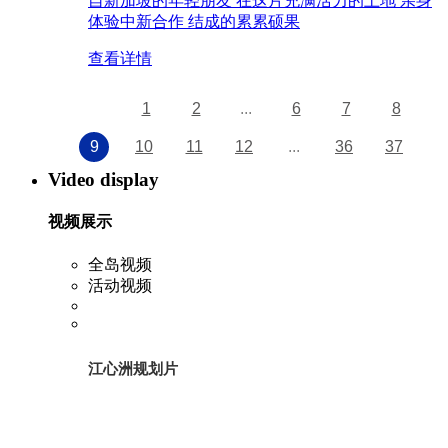
自新加坡的年轻朋友 在这片充满活力的土地 亲身
体验中新合作 结成的累累硕果
查看详情
1
2
...
6
7
8
9
10
11
12
...
36
37
Video display
视频展示
全岛视频
活动视频
江心洲规划片