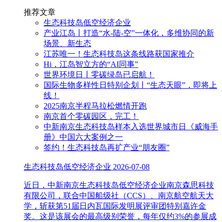
推荐文章
生态科技岛低空经济企业
产业江岛丨打造“水-陆-空”一体化，多维协同的新
场景、新生态
江苏唯一！生态科技岛这条线路获国家推介
Hi，江岛智立方的“AI同事”
世界环境日丨零碳绿岛已启航！
国际生物多样性日特别企划丨“生态天眼”，即将上
线！
2025南京半程马拉松燃情开跑
南京首个零碳园区，完工！
中新南京生态科技岛样本入选世界城市日《威海手
册》中国六大案例之一
签约！生态科技岛再扩产业“朋友圈”
生态科技岛低空经济企业
2026-07-08
近日，中新南京生态科技岛低空经济企业南京森思科技
有限公司，联合中国船级社（CCS）、南京航空航天大
学，斩获第51届日内瓦国际发明展评审团特别嘉许金
奖。这是该展会的最高级别荣誉，每年仅约3%的参展成