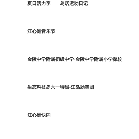
夏日活力季——岛居运动日记
江心洲音乐节
金陵中学附属初级中学-金陵中学附属小学探校
生态科技岛六一特辑-江岛劲舞团
江心洲快闪