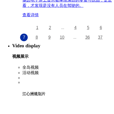
侧边电子屏上显示着琳琅满目的零食与饮品，走近
看，才发现是没有人员在驾驶的。
查看详情
1
2
...
4
5
6
7
8
9
10
...
36
37
Video display
视频展示
全岛视频
活动视频
江心洲规划片