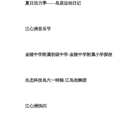
夏日活力季——岛居运动日记
江心洲音乐节
金陵中学附属初级中学-金陵中学附属小学探校
生态科技岛六一特辑-江岛劲舞团
江心洲快闪