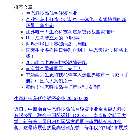
推荐文章
生态科技岛低空经济企业
产业江岛丨打造“水-陆-空”一体化，多维协同的新
场景、新生态
江苏唯一！生态科技岛这条线路获国家推介
Hi，江岛智立方的“AI同事”
世界环境日丨零碳绿岛已启航！
国际生物多样性日特别企划丨“生态天眼”，即将上
线！
2025南京半程马拉松燃情开跑
南京首个零碳园区，完工！
中新南京生态科技岛样本入选世界城市日《威海手
册》中国六大案例之一
签约！生态科技岛再扩产业“朋友圈”
生态科技岛低空经济企业
2026-07-08
近日，中新南京生态科技岛低空经济企业南京森思科技
有限公司，联合中国船级社（CCS）、南京航空航天大
学，斩获第51届日内瓦国际发明展评审团特别嘉许金
奖。这是该展会的最高级别荣誉，每年仅约3%的参展成