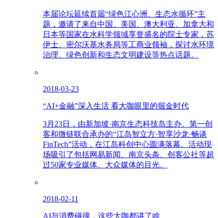
本届论坛延续首届“绿色江心洲、生态水循环”主
题，邀请了来自中国、美国、澳大利亚、加拿大和
日本等国家在水科学领域享誉盛名的院士专家，苏
伊士、密尔沃基水务局等工商业领袖，探讨水环境
治理、绿色创新和生态文明建设等热点话题。
2018-03-23
“AI+金融”深入生活 看大咖眼里的掘金时代
3月23日，由新加坡·南京生态科技岛主办、第一创
客和微链联合承办的“江岛智立方·智享沙龙·畅谈
FinTech”活动，在江岛科创中心圆满落幕。活动现
场吸引了包括网易新闻、南京头条、创客公社等超
过50家专业媒体、大众媒体的目光。
2018-02-11
AI与消费碰撞，这些大咖都讲了啥