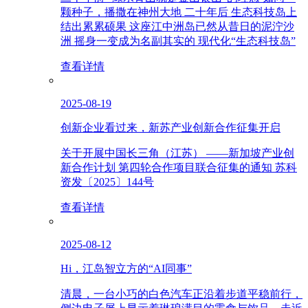
颗种子，播撒在神州大地 二十年后 生态科技岛上
结出累累硕果 这座江中洲岛已然从昔日的泥泞沙
洲 摇身一变成为名副其实的 现代化“生态科技岛”
查看详情
2025-08-19
创新企业看过来，新苏产业创新合作征集开启
关于开展中国长三角（江苏） ——新加坡产业创
新合作计划 第四轮合作项目联合征集的通知 苏科
资发〔2025〕144号
查看详情
2025-08-12
Hi，江岛智立方的“AI同事”
清晨，一台小巧的白色汽车正沿着步道平稳前行，