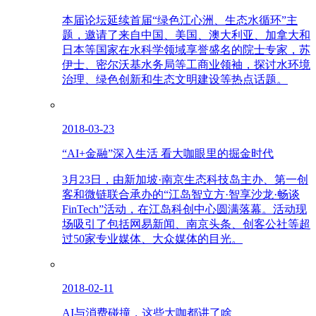
本届论坛延续首届“绿色江心洲、生态水循环”主
题，邀请了来自中国、美国、澳大利亚、加拿大和
日本等国家在水科学领域享誉盛名的院士专家，苏
伊士、密尔沃基水务局等工商业领袖，探讨水环境
治理、绿色创新和生态文明建设等热点话题。
2018-03-23
“AI+金融”深入生活 看大咖眼里的掘金时代
3月23日，由新加坡·南京生态科技岛主办、第一创
客和微链联合承办的“江岛智立方·智享沙龙·畅谈
FinTech”活动，在江岛科创中心圆满落幕。活动现
场吸引了包括网易新闻、南京头条、创客公社等超
过50家专业媒体、大众媒体的目光。
2018-02-11
AI与消费碰撞，这些大咖都讲了啥