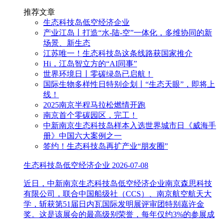
推荐文章
生态科技岛低空经济企业
产业江岛丨打造“水-陆-空”一体化，多维协同的新
场景、新生态
江苏唯一！生态科技岛这条线路获国家推介
Hi，江岛智立方的“AI同事”
世界环境日丨零碳绿岛已启航！
国际生物多样性日特别企划丨“生态天眼”，即将上
线！
2025南京半程马拉松燃情开跑
南京首个零碳园区，完工！
中新南京生态科技岛样本入选世界城市日《威海手
册》中国六大案例之一
签约！生态科技岛再扩产业“朋友圈”
生态科技岛低空经济企业
2026-07-08
近日，中新南京生态科技岛低空经济企业南京森思科技
有限公司，联合中国船级社（CCS）、南京航空航天大
学，斩获第51届日内瓦国际发明展评审团特别嘉许金
奖。这是该展会的最高级别荣誉，每年仅约3%的参展成