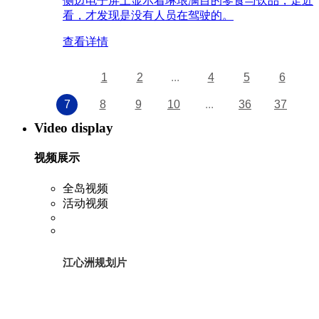
侧边电子屏上显示着琳琅满目的零食与饮品，走近
看，才发现是没有人员在驾驶的。
查看详情
1
2
...
4
5
6
7
8
9
10
...
36
37
Video display
视频展示
全岛视频
活动视频
江心洲规划片