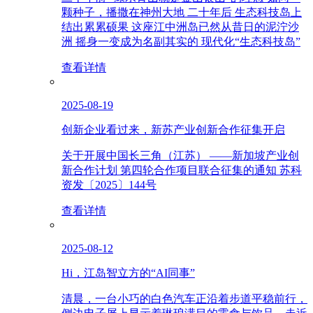
颗种子，播撒在神州大地 二十年后 生态科技岛上
结出累累硕果 这座江中洲岛已然从昔日的泥泞沙
洲 摇身一变成为名副其实的 现代化“生态科技岛”
查看详情
2025-08-19
创新企业看过来，新苏产业创新合作征集开启
关于开展中国长三角（江苏） ——新加坡产业创
新合作计划 第四轮合作项目联合征集的通知 苏科
资发〔2025〕144号
查看详情
2025-08-12
Hi，江岛智立方的“AI同事”
清晨，一台小巧的白色汽车正沿着步道平稳前行，