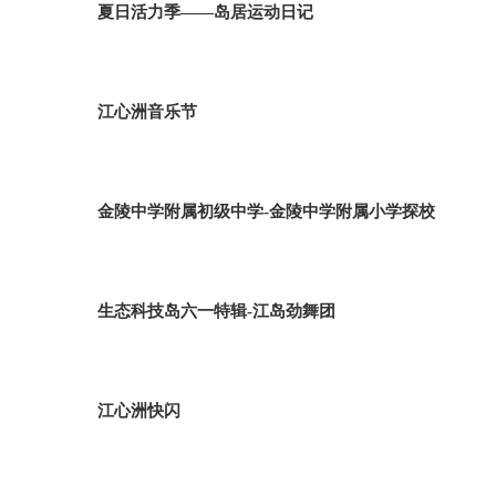
夏日活力季——岛居运动日记
江心洲音乐节
金陵中学附属初级中学-金陵中学附属小学探校
生态科技岛六一特辑-江岛劲舞团
江心洲快闪