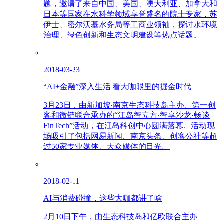
题，邀请了来自中国、美国、澳大利亚、加拿大和
日本等国家在水科学领域享誉盛名的院士专家，苏
伊士、密尔沃基水务局等工商业领袖，探讨水环境
治理、绿色创新和生态文明建设等热点话题。
2018-03-23
“AI+金融”深入生活 看大咖眼里的掘金时代
3月23日，由新加坡·南京生态科技岛主办、第一创
客和微链联合承办的“江岛智立方·智享沙龙·畅谈
FinTech”活动，在江岛科创中心圆满落幕。活动现
场吸引了包括网易新闻、南京头条、创客公社等超
过50家专业媒体、大众媒体的目光。
2018-02-11
AI与消费碰撞，这些大咖都讲了啥
2月10日下午，由生态科技岛和亿欧联合主办