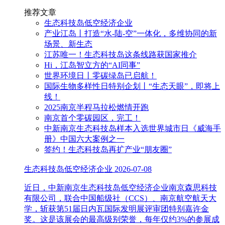
推荐文章
生态科技岛低空经济企业
产业江岛丨打造“水-陆-空”一体化，多维协同的新
场景、新生态
江苏唯一！生态科技岛这条线路获国家推介
Hi，江岛智立方的“AI同事”
世界环境日丨零碳绿岛已启航！
国际生物多样性日特别企划丨“生态天眼”，即将上
线！
2025南京半程马拉松燃情开跑
南京首个零碳园区，完工！
中新南京生态科技岛样本入选世界城市日《威海手
册》中国六大案例之一
签约！生态科技岛再扩产业“朋友圈”
生态科技岛低空经济企业
2026-07-08
近日，中新南京生态科技岛低空经济企业南京森思科技
有限公司，联合中国船级社（CCS）、南京航空航天大
学，斩获第51届日内瓦国际发明展评审团特别嘉许金
奖。这是该展会的最高级别荣誉，每年仅约3%的参展成