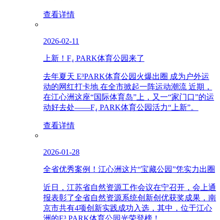
查看详情
2026-02-11
上新！F₄ PARK体育公园来了
去年夏天 E³PARK体育公园火爆出圈 成为户外运
动的网红打卡地 在全市掀起一阵运动潮流 近期，
在江心洲这座“国际体育岛”上，又一“家门口”的运
动好去处——F₄ PARK体育公园活力“上新”。
查看详情
2026-01-28
全省优秀案例！江心洲这片“宝藏公园”凭实力出圈
近日，江苏省自然资源工作会议在宁召开，会上通
报表彰了全省自然资源系统创新创优获奖成果，南
京市共有4项创新实践成功入选，其中，位于江心
洲的E³ PARK体育公园光荣登榜！