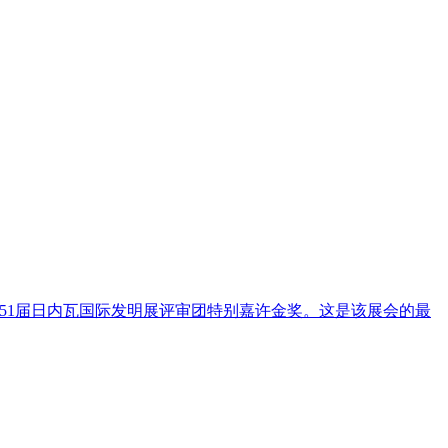
51届日内瓦国际发明展评审团特别嘉许金奖。这是该展会的最