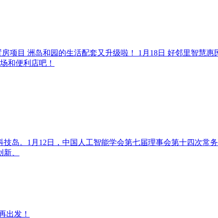
置房项目 洲岛和园的生活配套又升级啦！ 1月18日 好邻里智
菜场和便利店吧！
态科技岛。1月12日，中国人工智能学会第七届理事会第十四次
创新、
进再出发！