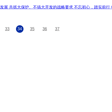
绿色发展 共抓大保护、不搞大开发的战略要求 不忘初心，踏实前
33
34
35
36
37