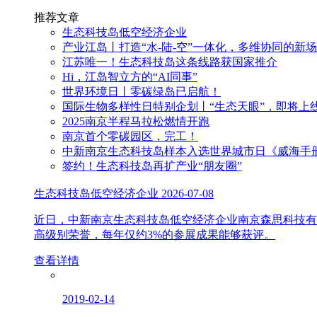
推荐文章
生态科技岛低空经济企业
产业江岛丨打造“水-陆-空”一体化，多维协同的新
江苏唯一！生态科技岛这条线路获国家推介
Hi，江岛智立方的“AI同事”
世界环境日丨零碳绿岛已启航！
国际生物多样性日特别企划丨“生态天眼”，即将上
2025南京半程马拉松燃情开跑
南京首个零碳园区，完工！
中新南京生态科技岛样本入选世界城市日《威海手
签约！生态科技岛再扩产业“朋友圈”
生态科技岛低空经济企业
2026-07-08
近日，中新南京生态科技岛低空经济企业南京森思科技有
高级别荣誉，每年仅约3%的参展成果能够获评。
查看详情
2019-02-14