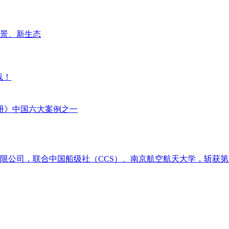
场景、新生态
线！
册》中国六大案例之一
限公司，联合中国船级社（CCS）、南京航空航天大学，斩获第