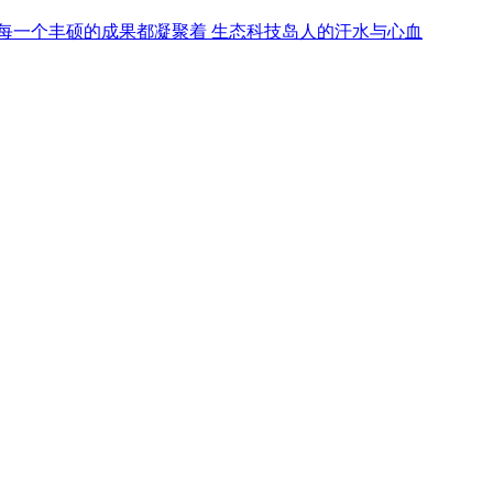
行 每一个丰硕的成果都凝聚着 生态科技岛人的汗水与心血