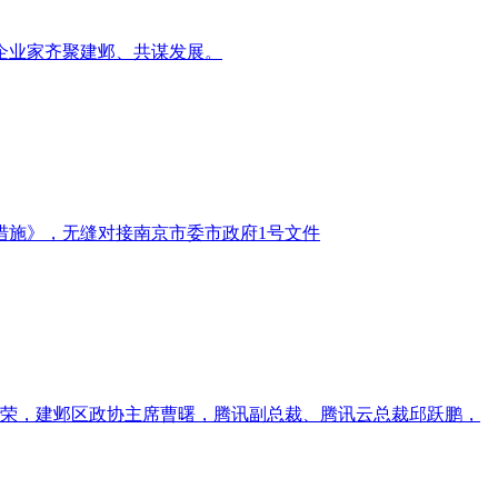
企业家齐聚建邺、共谋发展。
措施》，无缝对接南京市委市政府1号文件
剑荣，建邺区政协主席曹曙，腾讯副总裁、腾讯云总裁邱跃鹏，