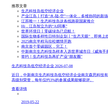
推荐文章
生态科技岛低空经济企业
产业江岛丨打造“水-陆-空”一体化，多维协同的新
江苏唯一！生态科技岛这条线路获国家推介
Hi，江岛智立方的“AI同事”
世界环境日丨零碳绿岛已启航！
国际生物多样性日特别企划丨“生态天眼”，即将上
2025南京半程马拉松燃情开跑
南京首个零碳园区，完工！
中新南京生态科技岛样本入选世界城市日《威海手
签约！生态科技岛再扩产业“朋友圈”
生态科技岛低空经济企业
2026-07-08
近日，中新南京生态科技岛低空经济企业南京森思科技有
高级别荣誉，每年仅约3%的参展成果能够获评。
查看详情
2019-05-22