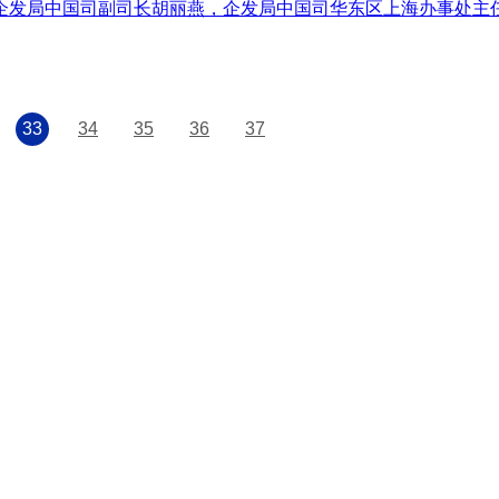
钡，企发局中国司副司长胡丽燕，企发局中国司华东区上海办事处
33
34
35
36
37