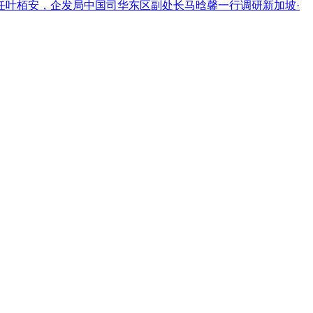
主任叶栢安，企发局中国司华东区副处长马晗馨一行调研新加坡·