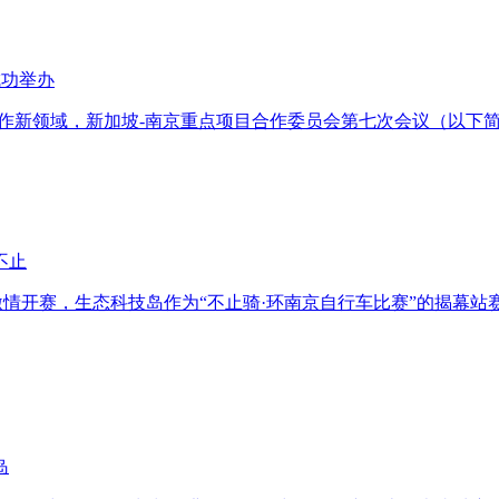
成功举办
拓展合作新领域，新加坡-南京重点项目合作委员会第七次会议（以
不止
事激情开赛，生态科技岛作为“不止骑·环南京自行车比赛”的揭幕站
岛