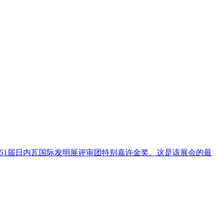
51届日内瓦国际发明展评审团特别嘉许金奖。这是该展会的最