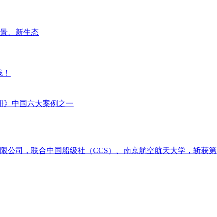
场景、新生态
线！
册》中国六大案例之一
限公司，联合中国船级社（CCS）、南京航空航天大学，斩获第