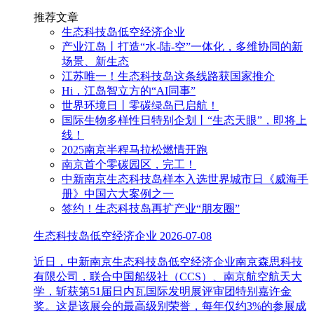
推荐文章
生态科技岛低空经济企业
产业江岛丨打造“水-陆-空”一体化，多维协同的新
场景、新生态
江苏唯一！生态科技岛这条线路获国家推介
Hi，江岛智立方的“AI同事”
世界环境日丨零碳绿岛已启航！
国际生物多样性日特别企划丨“生态天眼”，即将上
线！
2025南京半程马拉松燃情开跑
南京首个零碳园区，完工！
中新南京生态科技岛样本入选世界城市日《威海手
册》中国六大案例之一
签约！生态科技岛再扩产业“朋友圈”
生态科技岛低空经济企业
2026-07-08
近日，中新南京生态科技岛低空经济企业南京森思科技
有限公司，联合中国船级社（CCS）、南京航空航天大
学，斩获第51届日内瓦国际发明展评审团特别嘉许金
奖。这是该展会的最高级别荣誉，每年仅约3%的参展成