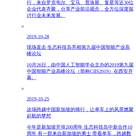
行，来自罗克韦尔、宝马、普洛斯、复星等近30位
企业代表齐聚，分享产业前沿观念，全方位深度探
讨行业未来发展。
2019-10-28
现场直击 生态科技岛亮相第九届中国智能产业高
峰论坛
10月26日，由中国人工智能学会主办的2019第九届
中国智能产业高峰论坛（简称CIIS2019）在西安开
幕。
2019-10-25
这场跨越中国新加坡的骑行，让单车上的风景燃聚
起航的梦想
今年是新加坡开埠200周年 生态科技岛中新合作10
周年 有一群来自新加坡的勇士 带着单车，跨越数