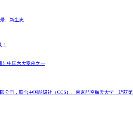
场景、新生态
线！
册》中国六大案例之一
限公司，联合中国船级社（CCS）、南京航空航天大学，斩获第