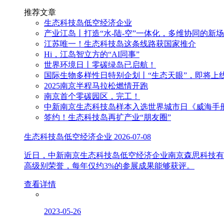
推荐文章
生态科技岛低空经济企业
产业江岛丨打造“水-陆-空”一体化，多维协同的新
江苏唯一！生态科技岛这条线路获国家推介
Hi，江岛智立方的“AI同事”
世界环境日丨零碳绿岛已启航！
国际生物多样性日特别企划丨“生态天眼”，即将上
2025南京半程马拉松燃情开跑
南京首个零碳园区，完工！
中新南京生态科技岛样本入选世界城市日《威海手
签约！生态科技岛再扩产业“朋友圈”
生态科技岛低空经济企业
2026-07-08
近日，中新南京生态科技岛低空经济企业南京森思科技有
高级别荣誉，每年仅约3%的参展成果能够获评。
查看详情
2023-05-26