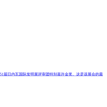
51届日内瓦国际发明展评审团特别嘉许金奖。这是该展会的最