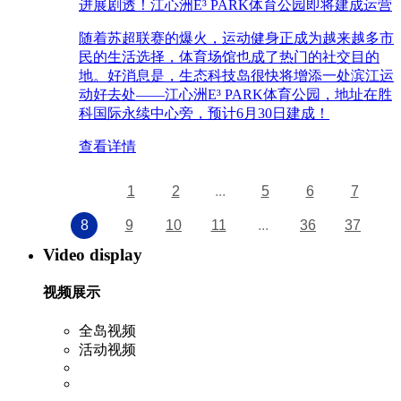
进展剧透！江心洲E³ PARK体育公园即将建成运营
随着苏超联赛的爆火，运动健身正成为越来越多市
民的生活选择，体育场馆也成了热门的社交目的
地。好消息是，生态科技岛很快将增添一处滨江运
动好去处——江心洲E³ PARK体育公园，地址在胜
科国际永续中心旁，预计6月30日建成！
查看详情
1
2
...
5
6
7
8
9
10
11
...
36
37
Video display
视频展示
全岛视频
活动视频