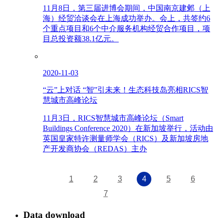
11月8日，第三届进博会期间，中国南京建邺（上
海）经贸洽谈会在上海成功举办。会上，共签约6
个重点项目和6个中介服务机构经贸合作项目，项
目总投资额38.1亿元。
2020-11-03
“云”上对话 “智”引未来！生态科技岛亮相RICS智
慧城市高峰论坛
11月3日，RICS智慧城市高峰论坛（Smart
Buildings Conference 2020）在新加坡举行，活动由
英国皇家特许测量师学会（RICS）及新加坡房地
产开发商协会（REDAS）主办
1
2
3
4
5
6
7
Data download