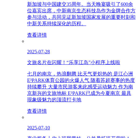
新加坡与中国建交35周年。当天晚宴吸引了600余
位嘉宾出席，中新南京生态科技岛作为金牌合作方
参与活动，共同见证新加坡国家发展的重要时刻和
中新关系持续深化的历程。
查看详情
2025-07-28
文旅名片在闪耀！“乐享江岛”小程序上线啦
七月的南京，热浪翻腾 比天气更炽热的 是江心洲
E³PARK体育公园的火爆人气 随着苏超赛事的热度
持续攀升 大量市民游客来此感受运动魅力 作为南
京新兴的文旅地标 E³PARK已成为今夏南京 最具
现象级魅力的顶流打卡地
查看详情
2025-07-10