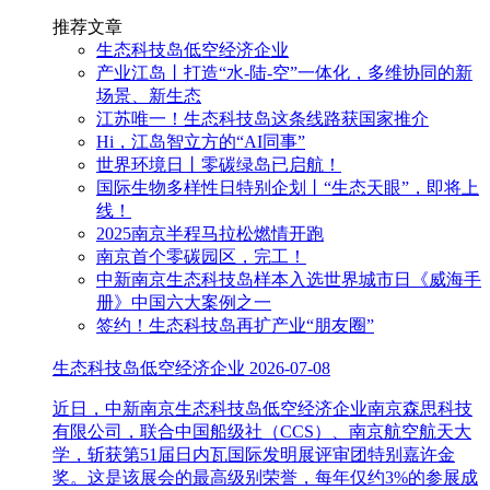
推荐文章
生态科技岛低空经济企业
产业江岛丨打造“水-陆-空”一体化，多维协同的新
场景、新生态
江苏唯一！生态科技岛这条线路获国家推介
Hi，江岛智立方的“AI同事”
世界环境日丨零碳绿岛已启航！
国际生物多样性日特别企划丨“生态天眼”，即将上
线！
2025南京半程马拉松燃情开跑
南京首个零碳园区，完工！
中新南京生态科技岛样本入选世界城市日《威海手
册》中国六大案例之一
签约！生态科技岛再扩产业“朋友圈”
生态科技岛低空经济企业
2026-07-08
近日，中新南京生态科技岛低空经济企业南京森思科技
有限公司，联合中国船级社（CCS）、南京航空航天大
学，斩获第51届日内瓦国际发明展评审团特别嘉许金
奖。这是该展会的最高级别荣誉，每年仅约3%的参展成