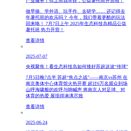
产业服务丨你上班我带娃，公益暑托班开营啦！
做早操、学外语、玩手作、去研学…… 还记得去
年暑托班的欢乐吗？ 今年，我们带着更酷的玩法
回来咯！ 7月7日上午 2025年生态科技岛精品公益
暑托班 热力开营！
查看详情
2025-07-07
央视聚焦！看生态科技岛如何接好苏超这波“传球”
7月5日晚7点半 苏超“焦点之战”——南京vs苏州 在
南京奥体中心体育馆火热开赛 超过6万名观众到场
山呼海啸般的欢呼与呐喊声 将南京人对足球、对
体育的热爱 展现得淋漓尽致
查看详情
2025-06-24