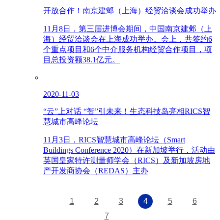
开放合作！南京建邺（上海）经贸洽谈会成功举办
11月8日，第三届进博会期间，中国南京建邺（上
海）经贸洽谈会在上海成功举办。会上，共签约6
个重点项目和6个中介服务机构经贸合作项目，项
目总投资额38.1亿元。
2020-11-03
“云”上对话 “智”引未来！生态科技岛亮相RICS智
慧城市高峰论坛
11月3日，RICS智慧城市高峰论坛（Smart
Buildings Conference 2020）在新加坡举行，活动由
英国皇家特许测量师学会（RICS）及新加坡房地
产开发商协会（REDAS）主办
1
2
3
4
5
6
7