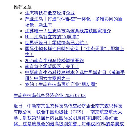
推荐文章
生态科技岛低空经济企业
产业江岛丨打造“水-陆-空”一体化，多维协同的新
场景、新生态
江苏唯一！生态科技岛这条线路获国家推介
Hi，江岛智立方的“AI同事”
世界环境日丨零碳绿岛已启航！
国际生物多样性日特别企划丨“生态天眼”，即将上
线！
2025南京半程马拉松燃情开跑
南京首个零碳园区，完工！
中新南京生态科技岛样本入选世界城市日《威海手
册》中国六大案例之一
签约！生态科技岛再扩产业“朋友圈”
生态科技岛低空经济企业
2026-07-08
近日，中新南京生态科技岛低空经济企业南京森思科技
有限公司，联合中国船级社（CCS）、南京航空航天大
学，斩获第51届日内瓦国际发明展评审团特别嘉许金
奖。这是该展会的最高级别荣誉，每年仅约3%的参展成