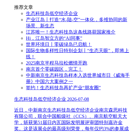
推荐文章
生态科技岛低空经济企业
产业江岛丨打造“水-陆-空”一体化，多维协同的新
场景、新生态
江苏唯一！生态科技岛这条线路获国家推介
Hi，江岛智立方的“AI同事”
世界环境日丨零碳绿岛已启航！
国际生物多样性日特别企划丨“生态天眼”，即将上
线！
2025南京半程马拉松燃情开跑
南京首个零碳园区，完工！
中新南京生态科技岛样本入选世界城市日《威海手
册》中国六大案例之一
签约！生态科技岛再扩产业“朋友圈”
生态科技岛低空经济企业
2026-07-08
近日，中新南京生态科技岛低空经济企业南京森思科技
有限公司，联合中国船级社（CCS）、南京航空航天大
学，斩获第51届日内瓦国际发明展评审团特别嘉许金
奖。这是该展会的最高级别荣誉，每年仅约3%的参展成