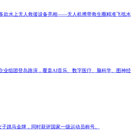
间，多款水上无人救援设备亮相——无人机携带救生圈精准飞抵水
创企业组团登岛路演，覆盖AI音乐、数字医疗、脑科学、图神经
组女子跳马金牌，同时获评国家一级运动员称号。