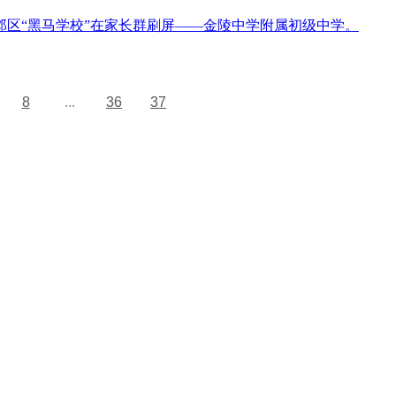
建邺区“黑马学校”在家长群刷屏——金陵中学附属初级中学。
8
...
36
37