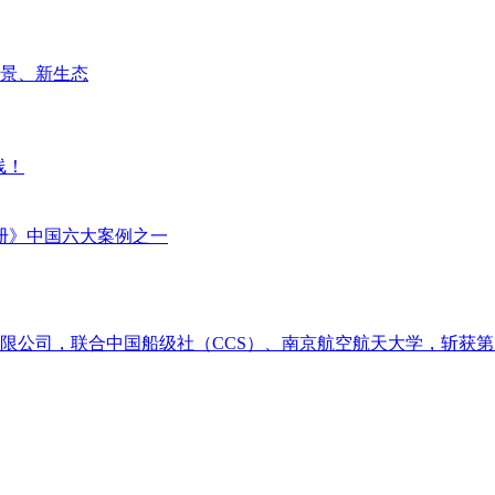
场景、新生态
线！
册》中国六大案例之一
限公司，联合中国船级社（CCS）、南京航空航天大学，斩获第