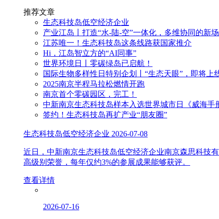
推荐文章
生态科技岛低空经济企业
产业江岛丨打造“水-陆-空”一体化，多维协同的新
江苏唯一！生态科技岛这条线路获国家推介
Hi，江岛智立方的“AI同事”
世界环境日丨零碳绿岛已启航！
国际生物多样性日特别企划丨“生态天眼”，即将上
2025南京半程马拉松燃情开跑
南京首个零碳园区，完工！
中新南京生态科技岛样本入选世界城市日《威海手
签约！生态科技岛再扩产业“朋友圈”
生态科技岛低空经济企业
2026-07-08
近日，中新南京生态科技岛低空经济企业南京森思科技有
高级别荣誉，每年仅约3%的参展成果能够获评。
查看详情
2026-07-16