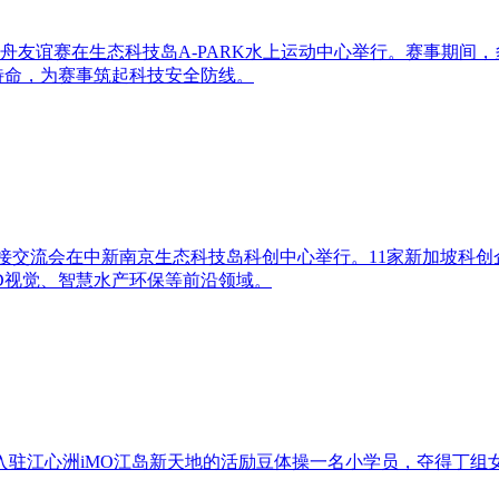
辽龙舟友谊赛在生态科技岛A-PARK水上运动中心举行。赛事期
待命，为赛事筑起科技安全防线。
向对接交流会在中新南京生态科技岛科创中心举行。11家新加坡科
3D视觉、智慧水产环保等前沿领域。
，入驻江心洲iMO江岛新天地的活励豆体操一名小学员，夺得丁