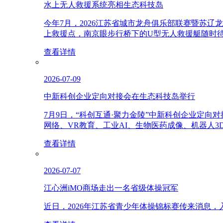
水上无人救援系统亮相生态科技岛
今年7月，2026江苏省城市龙舟俱乐部联赛暨苏
上救援点，南京眼步行桥下的U型无人救援艇随时
查看详情
2026-07-09
中新科创企业定向对接会在生态科技岛举行
7月9日，“科创互通·聚力金陵”中新科创企业定
网络、VR教育、工业AI、生物医药成像、机器人
查看详情
2026-07-07
江心洲iMO商场走出一名省级体操冠军
近日，2026年江苏省青少年体操锦标赛传来消息