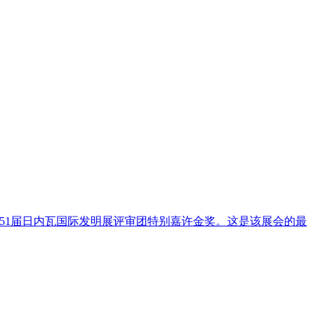
51届日内瓦国际发明展评审团特别嘉许金奖。这是该展会的最