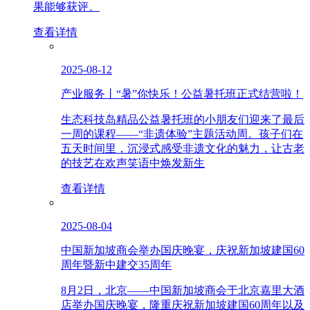
果能够获评。
查看详情
2025-08-12
产业服务丨“暑”你快乐！公益暑托班正式结营啦！
生态科技岛精品公益暑托班的小朋友们迎来了最后
一周的课程——“非遗体验”主题活动周。孩子们在
五天时间里，沉浸式感受非遗文化的魅力，让古老
的技艺在欢声笑语中焕发新生
查看详情
2025-08-04
中国新加坡商会举办国庆晚宴，庆祝新加坡建国60
周年暨新中建交35周年
8月2日，北京——中国新加坡商会于北京嘉里大酒
店举办国庆晚宴，隆重庆祝新加坡建国60周年以及