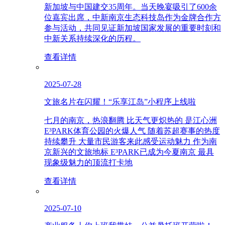
新加坡与中国建交35周年。当天晚宴吸引了600余
位嘉宾出席，中新南京生态科技岛作为金牌合作方
参与活动，共同见证新加坡国家发展的重要时刻和
中新关系持续深化的历程。
查看详情
2025-07-28
文旅名片在闪耀！“乐享江岛”小程序上线啦
七月的南京，热浪翻腾 比天气更炽热的 是江心洲
E³PARK体育公园的火爆人气 随着苏超赛事的热度
持续攀升 大量市民游客来此感受运动魅力 作为南
京新兴的文旅地标 E³PARK已成为今夏南京 最具
现象级魅力的顶流打卡地
查看详情
2025-07-10