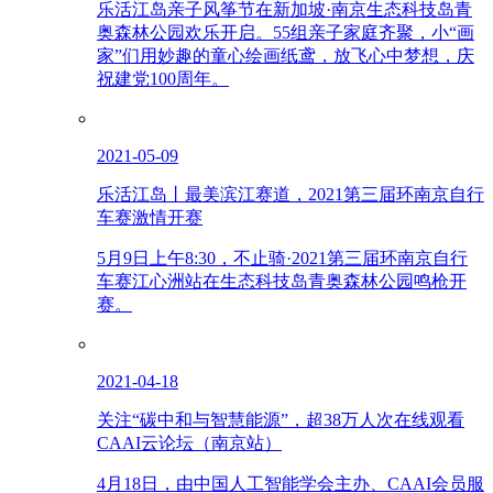
乐活江岛亲子风筝节在新加坡·南京生态科技岛青
奥森林公园欢乐开启。55组亲子家庭齐聚，小“画
家”们用妙趣的童心绘画纸鸢，放飞心中梦想，庆
祝建党100周年。
2021-05-09
乐活江岛丨最美滨江赛道，2021第三届环南京自行
车赛激情开赛
5月9日上午8:30，不止骑·2021第三届环南京自行
车赛江心洲站在生态科技岛青奥森林公园鸣枪开
赛。
2021-04-18
关注“碳中和与智慧能源”，超38万人次在线观看
CAAI云论坛（南京站）
4月18日，由中国人工智能学会主办、CAAI会员服