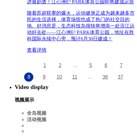
进展剧透！江心洲E³ PARK体育公园即将建成运营
随着苏超联赛的爆火，运动健身正成为越来越多市
民的生活选择，体育场馆也成了热门的社交目的
地。好消息是，生态科技岛很快将增添一处滨江运
动好去处——江心洲E³ PARK体育公园，地址在胜
科国际永续中心旁，预计6月30日建成！
查看详情
1
2
...
5
6
7
8
9
10
11
...
36
37
Video display
视频展示
全岛视频
活动视频