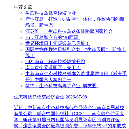
推荐文章
生态科技岛低空经济企业
产业江岛丨打造“水-陆-空”一体化，多维协同的新
场景、新生态
江苏唯一！生态科技岛这条线路获国家推介
Hi，江岛智立方的“AI同事”
世界环境日丨零碳绿岛已启航！
国际生物多样性日特别企划丨“生态天眼”，即将上
线！
2025南京半程马拉松燃情开跑
南京首个零碳园区，完工！
中新南京生态科技岛样本入选世界城市日《威海手
册》中国六大案例之一
签约！生态科技岛再扩产业“朋友圈”
生态科技岛低空经济企业
2026-07-08
近日，中新南京生态科技岛低空经济企业南京森思科技
有限公司，联合中国船级社（CCS）、南京航空航天大
学，斩获第51届日内瓦国际发明展评审团特别嘉许金
奖。这是该展会的最高级别荣誉，每年仅约3%的参展成