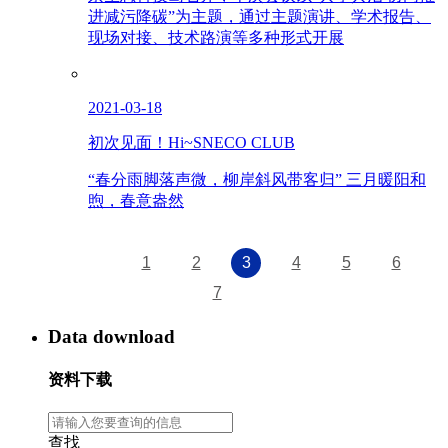
进减污降碳”为主题，通过主题演讲、学术报告、
现场对接、技术路演等多种形式开展
2021-03-18
初次见面！Hi~SNECO CLUB
“春分雨脚落声微，柳岸斜风带客归” 三月暖阳和
煦，春意盎然
1
2
3
4
5
6
7
Data download
资料下载
查找