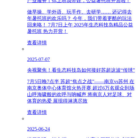
产业服务丨你上班我带娃，公益暑托班开营啦！
做早操、学外语、玩手作、去研学…… 还记得去
年暑托班的欢乐吗？ 今年，我们带着更酷的玩法
回来咯！ 7月7日上午 2025年生态科技岛精品公益
暑托班 热力开营！
查看详情
2025-07-07
央视聚焦！看生态科技岛如何接好苏超这波“传球”
7月5日晚7点半 苏超“焦点之战”——南京vs苏州 在
南京奥体中心体育馆火热开赛 超过6万名观众到场
山呼海啸般的欢呼与呐喊声 将南京人对足球、对
体育的热爱 展现得淋漓尽致
查看详情
2025-06-24