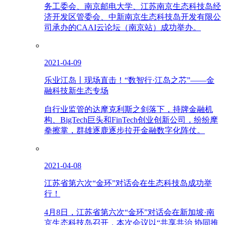
务工委会、南京邮电大学、江苏南京生态科技岛经
济开发区管委会、中新南京生态科技岛开发有限公
司承办的CAAI云论坛（南京站）成功举办。
2021-04-09
乐业江岛丨现场直击！“数智行·江岛之芯”——金
融科技新生态专场
自行业监管的达摩克利斯之剑落下，持牌金融机
构、BigTech巨头和FinTech创业创新公司，纷纷摩
拳擦掌，群雄逐鹿逐步拉开金融数字化阵仗。
2021-04-08
江苏省第六次“金环”对话会在生态科技岛成功举
行！
4月8日，江苏省第六次“金环”对话会在新加坡·南
京生态科技岛召开，本次会议以“共享共治 协同推