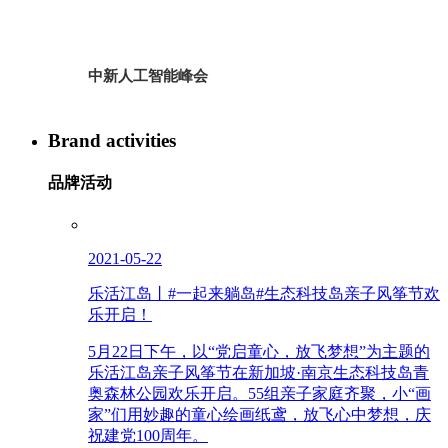
中新人工智能峰会
Brand activities
品牌活动
2021-05-22
乐活江岛丨#一起来躺岛#生态科技岛亲子风筝节欢
乐开启！
5月22日下午，以“党启童心，放飞梦想”为主题的
乐活江岛亲子风筝节在新加坡·南京生态科技岛青
奥森林公园欢乐开启。55组亲子家庭齐聚，小“画
家”们用妙趣的童心绘画纸鸢，放飞心中梦想，庆
祝建党100周年。