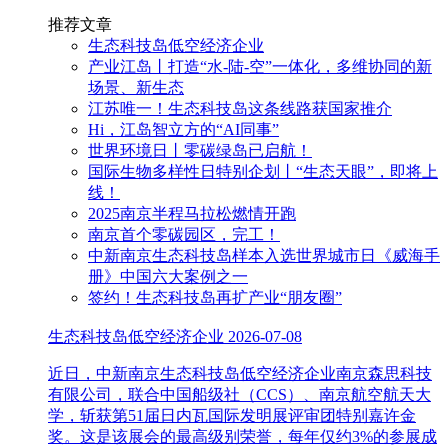
推荐文章
生态科技岛低空经济企业
产业江岛丨打造“水-陆-空”一体化，多维协同的新
场景、新生态
江苏唯一！生态科技岛这条线路获国家推介
Hi，江岛智立方的“AI同事”
世界环境日丨零碳绿岛已启航！
国际生物多样性日特别企划丨“生态天眼”，即将上
线！
2025南京半程马拉松燃情开跑
南京首个零碳园区，完工！
中新南京生态科技岛样本入选世界城市日《威海手
册》中国六大案例之一
签约！生态科技岛再扩产业“朋友圈”
生态科技岛低空经济企业
2026-07-08
近日，中新南京生态科技岛低空经济企业南京森思科技
有限公司，联合中国船级社（CCS）、南京航空航天大
学，斩获第51届日内瓦国际发明展评审团特别嘉许金
奖。这是该展会的最高级别荣誉，每年仅约3%的参展成