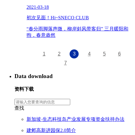
2021-03-18
初次见面！Hi~SNECO CLUB
“春分雨脚落声微，柳岸斜风带客归” 三月暖阳和
煦，春意盎然
1
2
3
4
5
6
7
Data download
资料下载
查找
新加坡·生态科技岛产业发展专项资金扶持办法
建邺高新进园保2.0简介