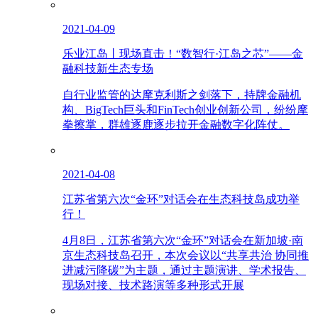
2021-04-09
乐业江岛丨现场直击！“数智行·江岛之芯”——金
融科技新生态专场
自行业监管的达摩克利斯之剑落下，持牌金融机
构、BigTech巨头和FinTech创业创新公司，纷纷摩
拳擦掌，群雄逐鹿逐步拉开金融数字化阵仗。
2021-04-08
江苏省第六次“金环”对话会在生态科技岛成功举
行！
4月8日，江苏省第六次“金环”对话会在新加坡·南
京生态科技岛召开，本次会议以“共享共治 协同推
进减污降碳”为主题，通过主题演讲、学术报告、
现场对接、技术路演等多种形式开展