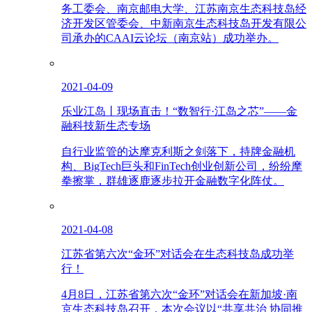
务工委会、南京邮电大学、江苏南京生态科技岛经
济开发区管委会、中新南京生态科技岛开发有限公
司承办的CAAI云论坛（南京站）成功举办。
2021-04-09
乐业江岛丨现场直击！“数智行·江岛之芯”——金
融科技新生态专场
自行业监管的达摩克利斯之剑落下，持牌金融机
构、BigTech巨头和FinTech创业创新公司，纷纷摩
拳擦掌，群雄逐鹿逐步拉开金融数字化阵仗。
2021-04-08
江苏省第六次“金环”对话会在生态科技岛成功举
行！
4月8日，江苏省第六次“金环”对话会在新加坡·南
京生态科技岛召开，本次会议以“共享共治 协同推