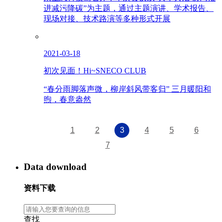
进减污降碳”为主题，通过主题演讲、学术报告、
现场对接、技术路演等多种形式开展
2021-03-18
初次见面！Hi~SNECO CLUB
“春分雨脚落声微，柳岸斜风带客归” 三月暖阳和
煦，春意盎然
1
2
3
4
5
6
7
Data download
资料下载
查找