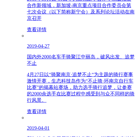
合作新领域，新加坡-南京重点项目合作委员会第
七次会议（以下简称新宁会）及系列论坛活动在南
京召开
查看详情
2019-04-27
国内外2000名车手骑聚江中丽岛，破风出发、追梦
不止
4月27日以“骑聚南京·追梦不止“为主题的骑行赛事
激情开赛，生态科技岛作为“不止骑·环南京自行车
比赛”的揭幕站赛场，助力选手骑行追梦，让参赛
的2000余选手在比赛过程中感受到与众不同样的骑
行风景。
查看详情
2019-04-01