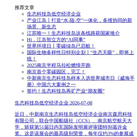
推荐文章
生态科技岛低空经济企业
产业江岛丨打造“水-陆-空”一体化，多维协同的新
场景、新生态
江苏唯一！生态科技岛这条线路获国家推介
Hi，江岛智立方的“AI同事”
世界环境日丨零碳绿岛已启航！
国际生物多样性日特别企划丨“生态天眼”，即将上
线！
2025南京半程马拉松燃情开跑
南京首个零碳园区，完工！
中新南京生态科技岛样本入选世界城市日《威海手
册》中国六大案例之一
签约！生态科技岛再扩产业“朋友圈”
生态科技岛低空经济企业
2026-07-08
近日，中新南京生态科技岛低空经济企业南京森思科技
有限公司，联合中国船级社（CCS）、南京航空航天大
学，斩获第51届日内瓦国际发明展评审团特别嘉许金
奖。这是该展会的最高级别荣誉，每年仅约3%的参展成