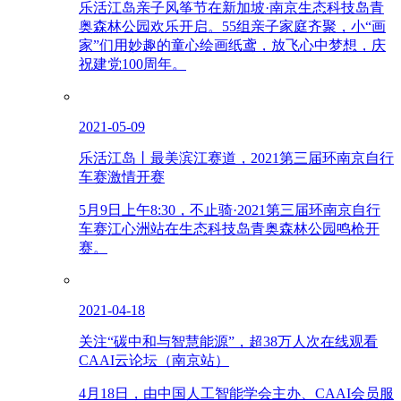
乐活江岛亲子风筝节在新加坡·南京生态科技岛青
奥森林公园欢乐开启。55组亲子家庭齐聚，小“画
家”们用妙趣的童心绘画纸鸢，放飞心中梦想，庆
祝建党100周年。
2021-05-09
乐活江岛丨最美滨江赛道，2021第三届环南京自行
车赛激情开赛
5月9日上午8:30，不止骑·2021第三届环南京自行
车赛江心洲站在生态科技岛青奥森林公园鸣枪开
赛。
2021-04-18
关注“碳中和与智慧能源”，超38万人次在线观看
CAAI云论坛（南京站）
4月18日，由中国人工智能学会主办、CAAI会员服