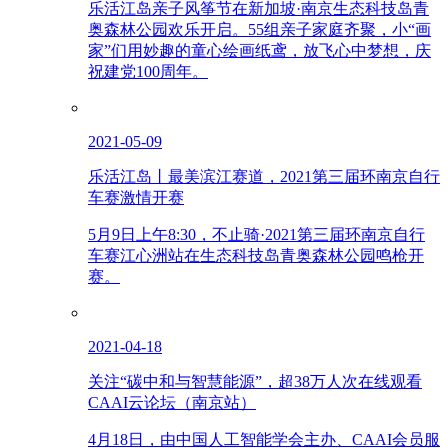
乐活江岛亲子风筝节在新加坡·南京生态科技岛青
奥森林公园欢乐开启。55组亲子家庭齐聚，小“画
家”们用妙趣的童心绘画纸鸢，放飞心中梦想，庆
祝建党100周年。
2021-05-09
乐活江岛丨最美滨江赛道，2021第三届环南京自行
车赛激情开赛
5月9日上午8:30，不止骑·2021第三届环南京自行
车赛江心洲站在生态科技岛青奥森林公园鸣枪开
赛。
2021-04-18
关注“碳中和与智慧能源”，超38万人次在线观看
CAAI云论坛（南京站）
4月18日，由中国人工智能学会主办、CAAI会员服