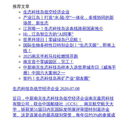
推荐文章
生态科技岛低空经济企业
产业江岛丨打造“水-陆-空”一体化，多维协同的新
场景、新生态
江苏唯一！生态科技岛这条线路获国家推介
Hi，江岛智立方的“AI同事”
世界环境日丨零碳绿岛已启航！
国际生物多样性日特别企划丨“生态天眼”，即将上
线！
2025南京半程马拉松燃情开跑
南京首个零碳园区，完工！
中新南京生态科技岛样本入选世界城市日《威海手
册》中国六大案例之一
签约！生态科技岛再扩产业“朋友圈”
生态科技岛低空经济企业
2026-07-08
近日，中新南京生态科技岛低空经济企业南京森思科技
有限公司，联合中国船级社（CCS）、南京航空航天大
学，斩获第51届日内瓦国际发明展评审团特别嘉许金
奖。这是该展会的最高级别荣誉，每年仅约3%的参展成