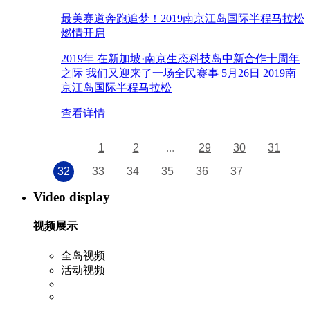
最美赛道奔跑追梦！2019南京江岛国际半程马拉松
燃情开启
2019年 在新加坡·南京生态科技岛中新合作十周年
之际 我们又迎来了一场全民赛事 5月26日 2019南
京江岛国际半程马拉松
查看详情
1
2
...
29
30
31
32
33
34
35
36
37
Video display
视频展示
全岛视频
活动视频