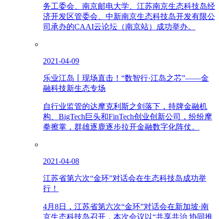
务工委会、南京邮电大学、江苏南京生态科技岛经
济开发区管委会、中新南京生态科技岛开发有限公
司承办的CAAI云论坛（南京站）成功举办。
2021-04-09
乐业江岛丨现场直击！“数智行·江岛之芯”——金
融科技新生态专场
自行业监管的达摩克利斯之剑落下，持牌金融机
构、BigTech巨头和FinTech创业创新公司，纷纷摩
拳擦掌，群雄逐鹿逐步拉开金融数字化阵仗。
2021-04-08
江苏省第六次“金环”对话会在生态科技岛成功举
行！
4月8日，江苏省第六次“金环”对话会在新加坡·南
京生态科技岛召开，本次会议以“共享共治 协同推