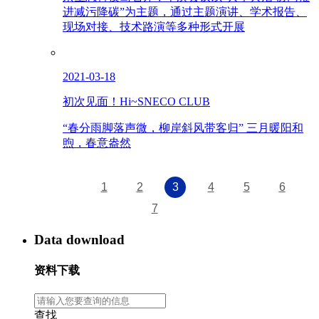
进减污降碳”为主题，通过主题演讲、学术报告、
现场对接、技术路演等多种形式开展
2021-03-18
初次见面！Hi~SNECO CLUB
“春分雨脚落声微，柳岸斜风带客归” 三月暖阳和
煦，春意盎然
1
2
3
4
5
6
7
Data download
资料下载
查找