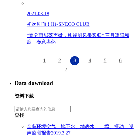
2021-03-18
初次见面！Hi~SNECO CLUB
“春分雨脚落声微，柳岸斜风带客归” 三月暖阳和
煦，春意盎然
1
2
3
4
5
6
7
Data download
资料下载
查找
全岛环境空气、地下水、地表水、土壤、振动、噪
声监测报告2019.3.27