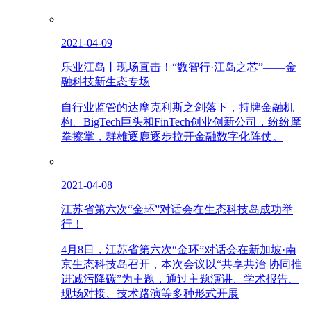
2021-04-09
乐业江岛丨现场直击！“数智行·江岛之芯”——金
融科技新生态专场
自行业监管的达摩克利斯之剑落下，持牌金融机
构、BigTech巨头和FinTech创业创新公司，纷纷摩
拳擦掌，群雄逐鹿逐步拉开金融数字化阵仗。
2021-04-08
江苏省第六次“金环”对话会在生态科技岛成功举
行！
4月8日，江苏省第六次“金环”对话会在新加坡·南
京生态科技岛召开，本次会议以“共享共治 协同推
进减污降碳”为主题，通过主题演讲、学术报告、
现场对接、技术路演等多种形式开展