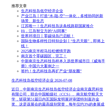
推荐文章
生态科技岛低空经济企业
产业江岛丨打造“水-陆-空”一体化，多维协同的新
场景、新生态
江苏唯一！生态科技岛这条线路获国家推介
Hi，江岛智立方的“AI同事”
世界环境日丨零碳绿岛已启航！
国际生物多样性日特别企划丨“生态天眼”，即将上
线！
2025南京半程马拉松燃情开跑
南京首个零碳园区，完工！
中新南京生态科技岛样本入选世界城市日《威海手
册》中国六大案例之一
签约！生态科技岛再扩产业“朋友圈”
生态科技岛低空经济企业
2026-07-08
近日，中新南京生态科技岛低空经济企业南京森思科技
有限公司，联合中国船级社（CCS）、南京航空航天大
学，斩获第51届日内瓦国际发明展评审团特别嘉许金
奖。这是该展会的最高级别荣誉，每年仅约3%的参展成