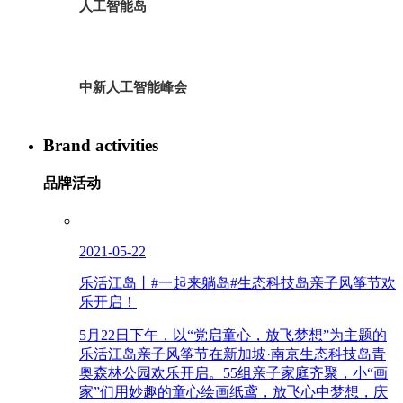
人工智能岛
中新人工智能峰会
Brand activities
品牌活动
2021-05-22
乐活江岛丨#一起来躺岛#生态科技岛亲子风筝节欢
乐开启！
5月22日下午，以“党启童心，放飞梦想”为主题的
乐活江岛亲子风筝节在新加坡·南京生态科技岛青
奥森林公园欢乐开启。55组亲子家庭齐聚，小“画
家”们用妙趣的童心绘画纸鸢，放飞心中梦想，庆