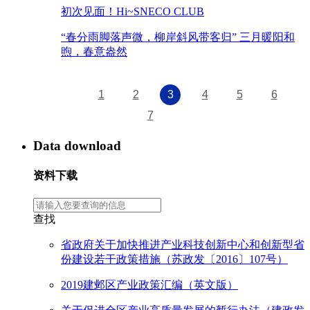
初次见面！Hi~SNECO CLUB
“春分雨脚落声微，柳岸斜风带客归” 三月暖阳和
煦，春意盎然
1
2
3
4
5
6
7
Data download
资料下载
查找
省政府关于加快推进产业科技创新中心和创新型省
份建设若干政策措施（苏政发〔2016〕107号）
2019建邺区产业政策汇编（英文版）