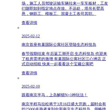
场，施工人员驾驶运输车辆拉来一车车板材，工友
们随即卸到指定地点存放。不远处，塔吊长臂高
悬，钢筋工、模板工、混凝土工各司其职。
查看详情
2025-02-12
南京首座有巢国际公寓社区登陆生态科技岛
春节假期结束 年后返工潮开启 生态科技岛 也迎来
了租房需求的激增 有巢国际公寓社区江心洲店 正
式启动招租 快来一起看看这个宝藏公寓吧
查看详情
2025-02-10
跟着南京半马，上岛解锁N+1种玩法！
南京半程马拉松将于3月16日盛大开跑，届时会有
约25000名跑者来到中新南京生态科技岛，领略绝