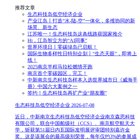
推荐文章
生态科技岛低空经济企业
产业江岛丨打造“水-陆-空”一体化，多维协同的新
场景、新生态
江苏唯一！生态科技岛这条线路获国家推介
Hi，江岛智立方的“AI同事”
世界环境日丨零碳绿岛已启航！
国际生物多样性日特别企划丨“生态天眼”，即将上
线！
2025南京半程马拉松燃情开跑
南京首个零碳园区，完工！
中新南京生态科技岛样本入选世界城市日《威海手
册》中国六大案例之一
签约！生态科技岛再扩产业“朋友圈”
生态科技岛低空经济企业
2026-07-08
近日，中新南京生态科技岛低空经济企业南京森思科技
有限公司，联合中国船级社（CCS）、南京航空航天大
学，斩获第51届日内瓦国际发明展评审团特别嘉许金
奖。这是该展会的最高级别荣誉，每年仅约3%的参展成