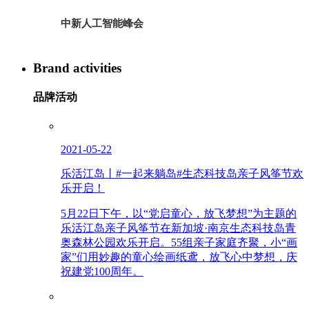
中新人工智能峰会
Brand activities
品牌活动
2021-05-22
乐活江岛丨#一起来躺岛#生态科技岛亲子风筝节欢
乐开启！
5月22日下午，以“党启童心，放飞梦想”为主题的
乐活江岛亲子风筝节在新加坡·南京生态科技岛青
奥森林公园欢乐开启。55组亲子家庭齐聚，小“画
家”们用妙趣的童心绘画纸鸢，放飞心中梦想，庆
祝建党100周年。