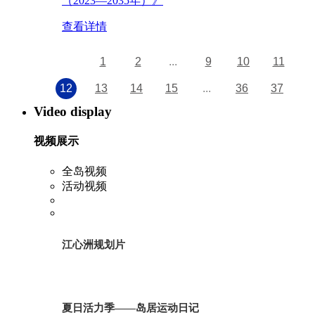
（2023—2035年）》
查看详情
1
2
...
9
10
11
12
13
14
15
...
36
37
Video display
视频展示
全岛视频
活动视频
江心洲规划片
夏日活力季——岛居运动日记