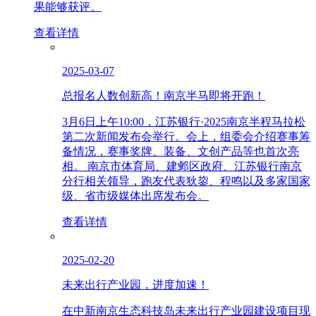
果能够获评。
查看详情
2025-03-07
总报名人数创新高！南京半马即将开跑！
3月6日上午10:00，江苏银行·2025南京半程马拉松
第二次新闻发布会举行。会上，组委会介绍赛事筹
备情况，赛事奖牌、装备、文创产品等也首次亮
相。 南京市体育局、建邺区政府、江苏银行南京
分行相关领导，跑友代表狄鋆、程鸣以及多家国家
级、省市级媒体出席发布会。
查看详情
2025-02-20
未来出行产业园，进度加速！
在中新南京生态科技岛未来出行产业园建设项目现