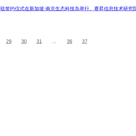
业入驻签约仪式在新加坡·南京生态科技岛举行。赛昇信息技术研
29
30
31
...
36
37