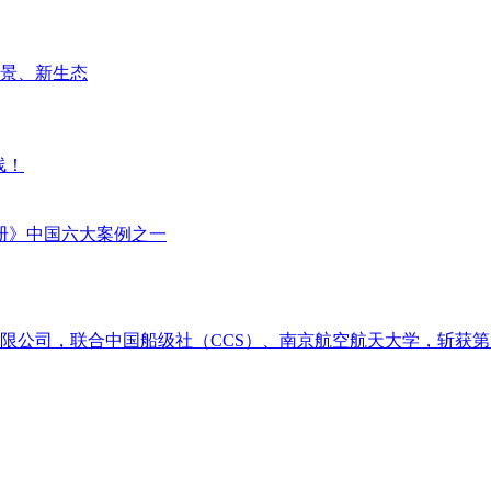
场景、新生态
线！
册》中国六大案例之一
限公司，联合中国船级社（CCS）、南京航空航天大学，斩获第