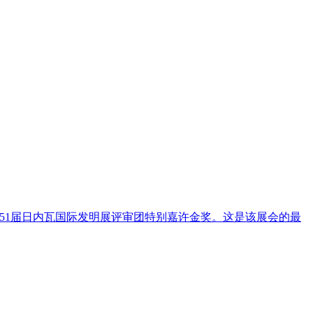
51届日内瓦国际发明展评审团特别嘉许金奖。这是该展会的最