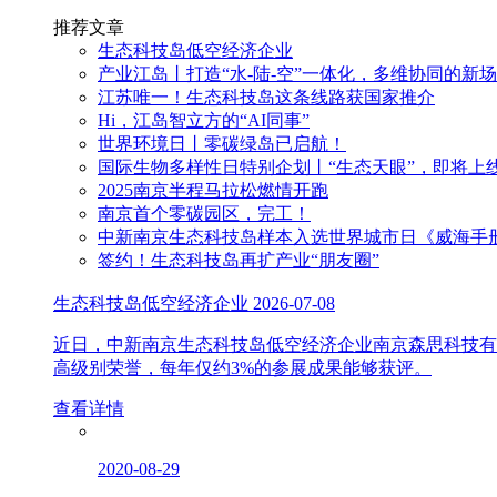
推荐文章
生态科技岛低空经济企业
产业江岛丨打造“水-陆-空”一体化，多维协同的新
江苏唯一！生态科技岛这条线路获国家推介
Hi，江岛智立方的“AI同事”
世界环境日丨零碳绿岛已启航！
国际生物多样性日特别企划丨“生态天眼”，即将上
2025南京半程马拉松燃情开跑
南京首个零碳园区，完工！
中新南京生态科技岛样本入选世界城市日《威海手
签约！生态科技岛再扩产业“朋友圈”
生态科技岛低空经济企业
2026-07-08
近日，中新南京生态科技岛低空经济企业南京森思科技有
高级别荣誉，每年仅约3%的参展成果能够获评。
查看详情
2020-08-29