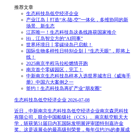
推荐文章
生态科技岛低空经济企业
产业江岛丨打造“水-陆-空”一体化，多维协同的新
场景、新生态
江苏唯一！生态科技岛这条线路获国家推介
Hi，江岛智立方的“AI同事”
世界环境日丨零碳绿岛已启航！
国际生物多样性日特别企划丨“生态天眼”，即将上
线！
2025南京半程马拉松燃情开跑
南京首个零碳园区，完工！
中新南京生态科技岛样本入选世界城市日《威海手
册》中国六大案例之一
签约！生态科技岛再扩产业“朋友圈”
生态科技岛低空经济企业
2026-07-08
近日，中新南京生态科技岛低空经济企业南京森思科技
有限公司，联合中国船级社（CCS）、南京航空航天大
学，斩获第51届日内瓦国际发明展评审团特别嘉许金
奖。这是该展会的最高级别荣誉，每年仅约3%的参展成