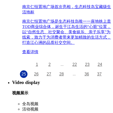
南京仁恒置地广场首次亮相，生态科技岛宝藏级生
活地标
南京仁恒置地广场是生态科技岛唯一一座地铁上盖
TOD商业综合体，诞生于江岛生活的“心脏”位置，
以“自然生态、社交聚会、美食娱乐、亲子乐享”为
线索，致力于为消费者带来更加精致的生活方式，
打造江心洲的品质社交空间。
查看详情
1
2
...
22
23
24
25
26
27
28
...
36
37
Video display
视频展示
全岛视频
活动视频