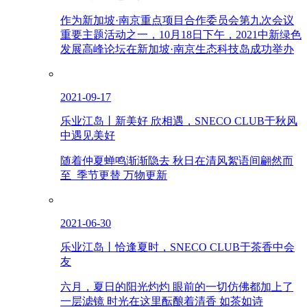
作为新加坡·南京重点项目合作委员会第九次会议
重要主题活动之一，10月18日下午，2021中新绿色
发展高峰论坛在新加坡·南京生态科技岛成功举办
2021-09-17
乐业江岛丨新美好 欣相遇，SNECO CLUB于秋风
中遇见美好
随着仲夏蝉鸣渐渐隐去 秋日在清风絮语间翩然而
至 季节更替 万物更新
2021-06-30
乐业江岛丨恰逢夏时，SNECO CLUB于茶香中会
友
六月，夏日的阳光灼灼 眼前的一切仿佛都加上了
一层滤镜 时光在这里酝酿着清香 如茶如诗