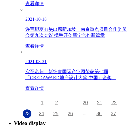
查看详情
2021-10-18
许宝琨夏心旻出席新加坡—南京重点项目合作委员
会第九次会议 携手开创新宁合作新篇章
查看详情
2021-08-31
实至名归！新纬壹国际产业园荣获第七届
「CREDAWARD地产设计大奖·中国」金奖！
查看详情
1
2
...
20
21
22
23
24
25
26
...
36
37
Video display