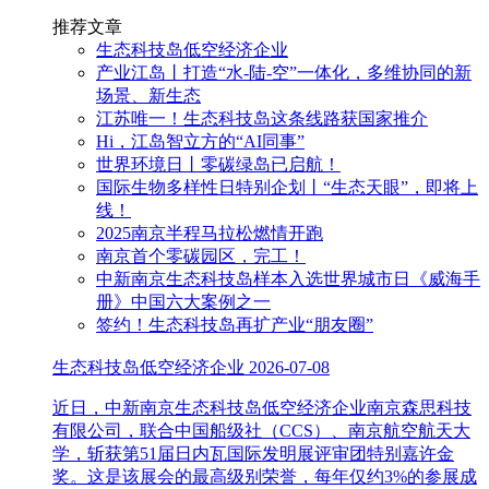
推荐文章
生态科技岛低空经济企业
产业江岛丨打造“水-陆-空”一体化，多维协同的新
场景、新生态
江苏唯一！生态科技岛这条线路获国家推介
Hi，江岛智立方的“AI同事”
世界环境日丨零碳绿岛已启航！
国际生物多样性日特别企划丨“生态天眼”，即将上
线！
2025南京半程马拉松燃情开跑
南京首个零碳园区，完工！
中新南京生态科技岛样本入选世界城市日《威海手
册》中国六大案例之一
签约！生态科技岛再扩产业“朋友圈”
生态科技岛低空经济企业
2026-07-08
近日，中新南京生态科技岛低空经济企业南京森思科技
有限公司，联合中国船级社（CCS）、南京航空航天大
学，斩获第51届日内瓦国际发明展评审团特别嘉许金
奖。这是该展会的最高级别荣誉，每年仅约3%的参展成