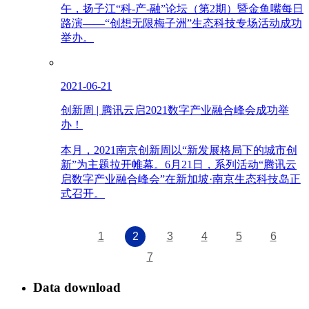
午，扬子江“科-产-融”论坛（第2期）暨金鱼嘴每日
路演——“创想无限梅子洲”生态科技专场活动成功
举办。
2021-06-21
创新周 | 腾讯云启2021数字产业融合峰会成功举
办！
本月，2021南京创新周以“新发展格局下的城市创
新”为主题拉开帷幕。6月21日，系列活动“腾讯云
启数字产业融合峰会”在新加坡·南京生态科技岛正
式召开。
1
2
3
4
5
6
7
Data download