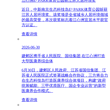
江心洲E³ PARK体育公园获江苏人居环境奖
近日，中新南京生态科技岛E³ PARK体育公园斩获
江苏人居环境奖。该奖项是全省城乡人居环境领域
的最高荣誉，本次获奖标志着江心洲宜居水平获官
方认证。
查看详情
2026-06-30
建邺区携手省人民医院、国信集团 在江心洲打造
大型医康养综合体
6月30日，建邺区人民政府、江苏省国信集团、江
苏省人民医院正式签署战略合作协议，三方将合力
在生态科技岛打造医康养综合体项目，构建“政府
统筹赋能、三甲优质医疗、国企专业运营”的新型
医康养合作模式。
查看详情