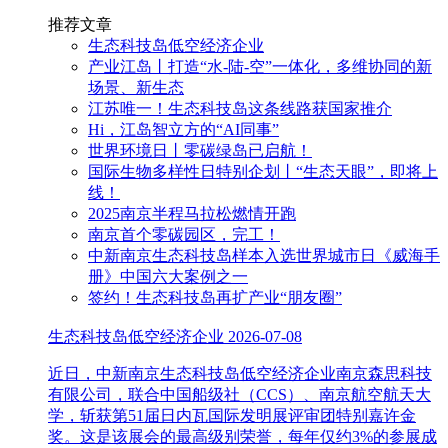
推荐文章
生态科技岛低空经济企业
产业江岛丨打造“水-陆-空”一体化，多维协同的新
场景、新生态
江苏唯一！生态科技岛这条线路获国家推介
Hi，江岛智立方的“AI同事”
世界环境日丨零碳绿岛已启航！
国际生物多样性日特别企划丨“生态天眼”，即将上
线！
2025南京半程马拉松燃情开跑
南京首个零碳园区，完工！
中新南京生态科技岛样本入选世界城市日《威海手
册》中国六大案例之一
签约！生态科技岛再扩产业“朋友圈”
生态科技岛低空经济企业
2026-07-08
近日，中新南京生态科技岛低空经济企业南京森思科技
有限公司，联合中国船级社（CCS）、南京航空航天大
学，斩获第51届日内瓦国际发明展评审团特别嘉许金
奖。这是该展会的最高级别荣誉，每年仅约3%的参展成