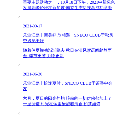
重要主题活动之一，10月18日下午，2021中新绿色
发展高峰论坛在新加坡·南京生态科技岛成功举办
2021-09-17
乐业江岛丨新美好 欣相遇，SNECO CLUB于秋风
中遇见美好
随着仲夏蝉鸣渐渐隐去 秋日在清风絮语间翩然而
至 季节更替 万物更新
2021-06-30
乐业江岛丨恰逢夏时，SNECO CLUB于茶香中会
友
六月，夏日的阳光灼灼 眼前的一切仿佛都加上了
一层滤镜 时光在这里酝酿着清香 如茶如诗