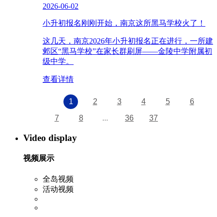
2026-06-02
小升初报名刚刚开始，南京这所黑马学校火了！
这几天，南京2026年小升初报名正在进行，一所建
邺区“黑马学校”在家长群刷屏——金陵中学附属初
级中学。
查看详情
1
2
3
4
5
6
7
8
...
36
37
Video display
视频展示
全岛视频
活动视频