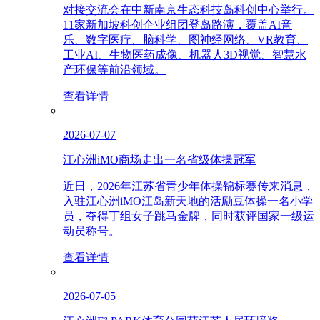
对接交流会在中新南京生态科技岛科创中心举行。
11家新加坡科创企业组团登岛路演，覆盖AI音
乐、数字医疗、脑科学、图神经网络、VR教育、
工业AI、生物医药成像、机器人3D视觉、智慧水
产环保等前沿领域。
查看详情
2026-07-07
江心洲iMO商场走出一名省级体操冠军
近日，2026年江苏省青少年体操锦标赛传来消息，
入驻江心洲iMO江岛新天地的活励豆体操一名小学
员，夺得丁组女子跳马金牌，同时获评国家一级运
动员称号。
查看详情
2026-07-05