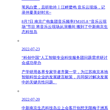
苇风白鹭，且听歌吟丨江畔鹭鸣 音乐云现场，记
录仲夏美好时光~
8月7日 南京广电集团音乐频率FM105.8 “音乐云现
场”节目 将音乐云现场从演播间 搬到了中新南京生
态科技岛
2022-07-23
“科创中国”人工智能专业科技服务团问题需求研讨
会成功举办
产学研用各界专家学者齐聚一堂，为江苏南京本地
智能科技企业的发展建言献策，共同探讨解决发展
中的关键共性问题。
2022-07-20
中新南京生态科技岛云上会客厅创想无限梅子洲系