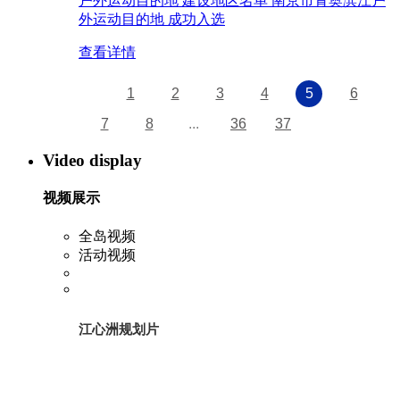
户外运动目的地 建设地区名单 南京市青奥滨江户
外运动目的地 成功入选
查看详情
1
2
3
4
5
6
7
8
...
36
37
Video display
视频展示
全岛视频
活动视频
江心洲规划片