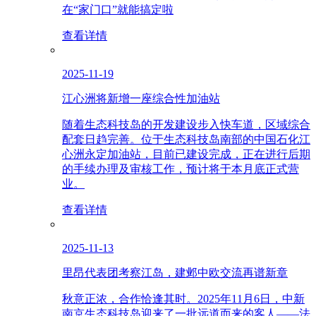
在“家门口”就能搞定啦
查看详情
2025-11-19
江心洲将新增一座综合性加油站
随着生态科技岛的开发建设步入快车道，区域综合
配套日趋完善。位于生态科技岛南部的中国石化江
心洲永定加油站，目前已建设完成，正在进行后期
的手续办理及审核工作，预计将于本月底正式营
业。
查看详情
2025-11-13
里昂代表团考察江岛，建邺中欧交流再谱新章
秋意正浓，合作恰逢其时。2025年11月6日，中新
南京生态科技岛迎来了一批远道而来的客人——法