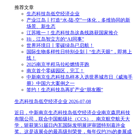
推荐文章
生态科技岛低空经济企业
产业江岛丨打造“水-陆-空”一体化，多维协同的新
场景、新生态
江苏唯一！生态科技岛这条线路获国家推介
Hi，江岛智立方的“AI同事”
世界环境日丨零碳绿岛已启航！
国际生物多样性日特别企划丨“生态天眼”，即将上
线！
2025南京半程马拉松燃情开跑
南京首个零碳园区，完工！
中新南京生态科技岛样本入选世界城市日《威海手
册》中国六大案例之一
签约！生态科技岛再扩产业“朋友圈”
生态科技岛低空经济企业
2026-07-08
近日，中新南京生态科技岛低空经济企业南京森思科技
有限公司，联合中国船级社（CCS）、南京航空航天大
学，斩获第51届日内瓦国际发明展评审团特别嘉许金
奖。这是该展会的最高级别荣誉，每年仅约3%的参展成