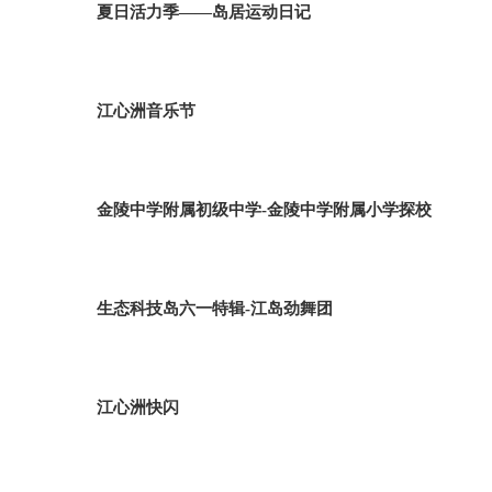
夏日活力季——岛居运动日记
江心洲音乐节
金陵中学附属初级中学-金陵中学附属小学探校
生态科技岛六一特辑-江岛劲舞团
江心洲快闪