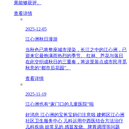
果能够获评。
查看详情
2025-12-05
江心洲秋日漫游
当秋色已将整座城市浸染，长江之中的江心洲，已
迎来它最饱满而热烈的季节。 红林、芦花与落日
在此交织成秋日的三重奏，将这里装点成市民寻觅
秋意的“都市后花园”。
查看详情
2025-11-19
江心洲也有“家门口的儿童医院”啦
好消息 江心洲的宝爸宝妈们注意啦 建邺区江心洲
社区卫生服务中心 儿科运用中西医结合方法治疗
儿科疾病 娃常见的 感冒发烧、脾胃调理等问题