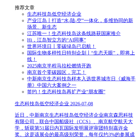
推荐文章
生态科技岛低空经济企业
产业江岛丨打造“水-陆-空”一体化，多维协同的新
场景、新生态
江苏唯一！生态科技岛这条线路获国家推介
Hi，江岛智立方的“AI同事”
世界环境日丨零碳绿岛已启航！
国际生物多样性日特别企划丨“生态天眼”，即将上
线！
2025南京半程马拉松燃情开跑
南京首个零碳园区，完工！
中新南京生态科技岛样本入选世界城市日《威海手
册》中国六大案例之一
签约！生态科技岛再扩产业“朋友圈”
生态科技岛低空经济企业
2026-07-08
近日，中新南京生态科技岛低空经济企业南京森思科技
有限公司，联合中国船级社（CCS）、南京航空航天大
学，斩获第51届日内瓦国际发明展评审团特别嘉许金
奖。这是该展会的最高级别荣誉，每年仅约3%的参展成