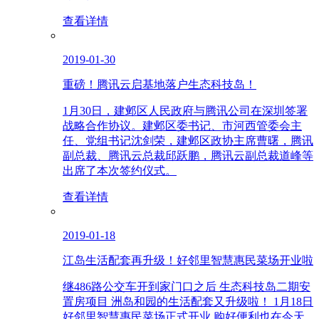
查看详情
2019-01-30
重磅！腾讯云启基地落户生态科技岛！
1月30日，建邺区人民政府与腾讯公司在深圳签署
战略合作协议。建邺区委书记、市河西管委会主
任、党组书记沈剑荣，建邺区政协主席曹曙，腾讯
副总裁、腾讯云总裁邱跃鹏，腾讯云副总裁道峰等
出席了本次签约仪式。
查看详情
2019-01-18
江岛生活配套再升级！好邻里智慧惠民菜场开业啦
继486路公交车开到家门口之后 生态科技岛二期安
置房项目 洲岛和园的生活配套又升级啦！ 1月18日
好邻里智慧惠民菜场正式开业 购好便利也在今天