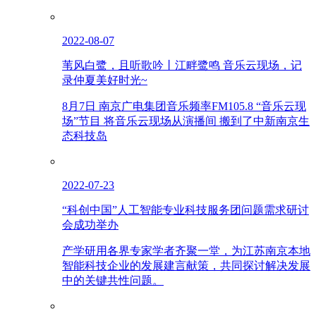
2022-08-07
苇风白鹭，且听歌吟丨江畔鹭鸣 音乐云现场，记
录仲夏美好时光~
8月7日 南京广电集团音乐频率FM105.8 “音乐云现
场”节目 将音乐云现场从演播间 搬到了中新南京生
态科技岛
2022-07-23
“科创中国”人工智能专业科技服务团问题需求研讨
会成功举办
产学研用各界专家学者齐聚一堂，为江苏南京本地
智能科技企业的发展建言献策，共同探讨解决发展
中的关键共性问题。