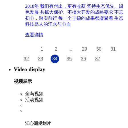
2018年 我们有付出，更有收获 坚持生态优先、绿
色发展 共抓大保护、不搞大开发的战略要求 不忘
初心，踏实前行 每一个丰硕的成果都凝聚着 生态
科技岛人的汗水与心血
查看详情
1
2
...
29
30
31
32
33
34
35
36
37
Video display
视频展示
全岛视频
活动视频
江心洲规划片