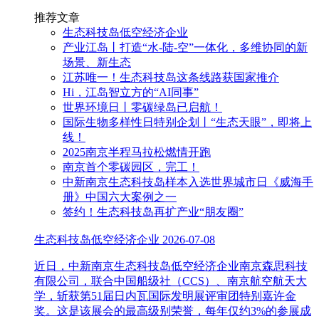
推荐文章
生态科技岛低空经济企业
产业江岛丨打造“水-陆-空”一体化，多维协同的新
场景、新生态
江苏唯一！生态科技岛这条线路获国家推介
Hi，江岛智立方的“AI同事”
世界环境日丨零碳绿岛已启航！
国际生物多样性日特别企划丨“生态天眼”，即将上
线！
2025南京半程马拉松燃情开跑
南京首个零碳园区，完工！
中新南京生态科技岛样本入选世界城市日《威海手
册》中国六大案例之一
签约！生态科技岛再扩产业“朋友圈”
生态科技岛低空经济企业
2026-07-08
近日，中新南京生态科技岛低空经济企业南京森思科技
有限公司，联合中国船级社（CCS）、南京航空航天大
学，斩获第51届日内瓦国际发明展评审团特别嘉许金
奖。这是该展会的最高级别荣誉，每年仅约3%的参展成