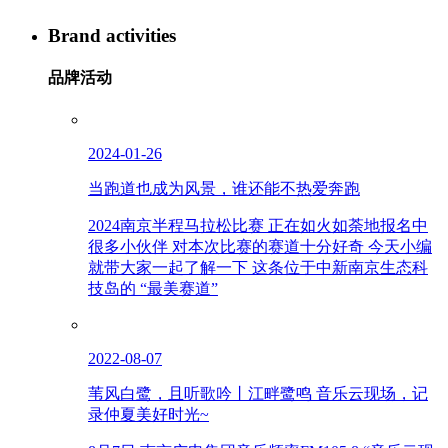
Brand activities
品牌活动
2024-01-26
当跑道也成为风景，谁还能不热爱奔跑
2024南京半程马拉松比赛 正在如火如荼地报名中
很多小伙伴 对本次比赛的赛道十分好奇 今天小编
就带大家一起了解一下 这条位于中新南京生态科
技岛的 “最美赛道”
2022-08-07
苇风白鹭，且听歌吟丨江畔鹭鸣 音乐云现场，记
录仲夏美好时光~