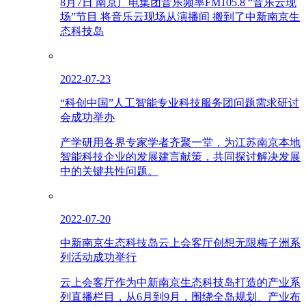
8月7日 南京广电集团音乐频率FM105.8 “音乐云现
场”节目 将音乐云现场从演播间 搬到了中新南京生
态科技岛
2022-07-23
“科创中国”人工智能专业科技服务团问题需求研讨
会成功举办
产学研用各界专家学者齐聚一堂，为江苏南京本地
智能科技企业的发展建言献策，共同探讨解决发展
中的关键共性问题。
2022-07-20
中新南京生态科技岛云上会客厅创想无限梅子洲系
列活动成功举行
云上会客厅作为中新南京生态科技岛打造的产业系
列直播栏目，从6月到9月，围绕全岛规划、产业布