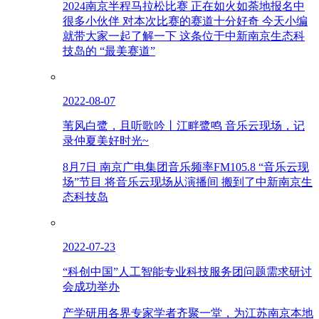
2024南京半程马拉松比赛 正在如火如荼地报名中
很多小伙伴 对本次比赛的赛道十分好奇 今天小编
就带大家一起了解一下 这条位于中新南京生态科
技岛的 “最美赛道”
2022-08-07
苇风白鹭，且听歌吟丨江畔鹭鸣 音乐云现场，记
录仲夏美好时光~
8月7日 南京广电集团音乐频率FM105.8 “音乐云现
场”节目 将音乐云现场从演播间 搬到了中新南京生
态科技岛
2022-07-23
“科创中国”人工智能专业科技服务团问题需求研讨
会成功举办
产学研用各界专家学者齐聚一堂，为江苏南京本地