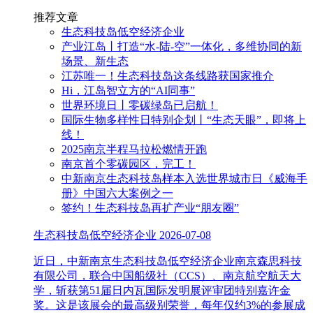
推荐文章
生态科技岛低空经济企业
产业江岛丨打造“水-陆-空”一体化，多维协同的新
场景、新生态
江苏唯一！生态科技岛这条线路获国家推介
Hi，江岛智立方的“AI同事”
世界环境日丨零碳绿岛已启航！
国际生物多样性日特别企划丨“生态天眼”，即将上
线！
2025南京半程马拉松燃情开跑
南京首个零碳园区，完工！
中新南京生态科技岛样本入选世界城市日《威海手
册》中国六大案例之一
签约！生态科技岛再扩产业“朋友圈”
生态科技岛低空经济企业
2026-07-08
近日，中新南京生态科技岛低空经济企业南京森思科技
有限公司，联合中国船级社（CCS）、南京航空航天大
学，斩获第51届日内瓦国际发明展评审团特别嘉许金
奖。这是该展会的最高级别荣誉，每年仅约3%的参展成