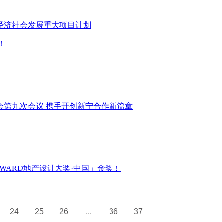
年经济社会发展重大项目计划
！
会第九次会议 携手开创新宁合作新篇章
WARD地产设计大奖·中国」金奖！
24
25
26
...
36
37