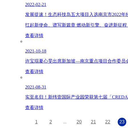
2022-02-21
发展提速！生态科技岛五大项目入选南京市2022
扛起新使命、谱写新篇章 燃动新引擎、奋进新征程
查看详情
2021-10-18
许宝琨夏心旻出席新加坡—南京重点项目合作委员
查看详情
2021-08-31
实至名归！新纬壹国际产业园荣获第七届「CREDA
查看详情
1
2
...
20
21
22
23