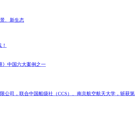
场景、新生态
线！
册》中国六大案例之一
限公司，联合中国船级社（CCS）、南京航空航天大学，斩获第