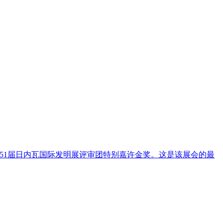
51届日内瓦国际发明展评审团特别嘉许金奖。这是该展会的最