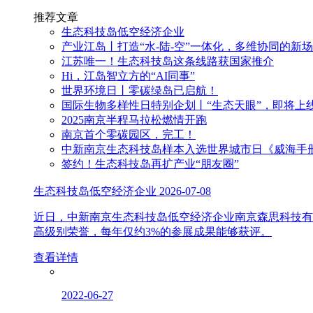
推荐文章
生态科技岛低空经济企业
产业江岛丨打造“水-陆-空”一体化，多维协同的新
江苏唯一！生态科技岛这条线路获国家推介
Hi，江岛智立方的“AI同事”
世界环境日丨零碳绿岛已启航！
国际生物多样性日特别企划丨“生态天眼”，即将上
2025南京半程马拉松燃情开跑
南京首个零碳园区，完工！
中新南京生态科技岛样本入选世界城市日《威海手
签约！生态科技岛再扩产业“朋友圈”
生态科技岛低空经济企业
2026-07-08
近日，中新南京生态科技岛低空经济企业南京森思科技有
高级别荣誉，每年仅约3%的参展成果能够获评。
查看详情
2022-06-27