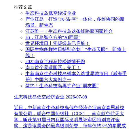
推荐文章
生态科技岛低空经济企业
产业江岛丨打造“水-陆-空”一体化，多维协同的新
场景、新生态
江苏唯一！生态科技岛这条线路获国家推介
Hi，江岛智立方的“AI同事”
世界环境日丨零碳绿岛已启航！
国际生物多样性日特别企划丨“生态天眼”，即将上
线！
2025南京半程马拉松燃情开跑
南京首个零碳园区，完工！
中新南京生态科技岛样本入选世界城市日《威海手
册》中国六大案例之一
签约！生态科技岛再扩产业“朋友圈”
生态科技岛低空经济企业
2026-07-08
近日，中新南京生态科技岛低空经济企业南京森思科技
有限公司，联合中国船级社（CCS）、南京航空航天大
学，斩获第51届日内瓦国际发明展评审团特别嘉许金
奖。这是该展会的最高级别荣誉，每年仅约3%的参展成