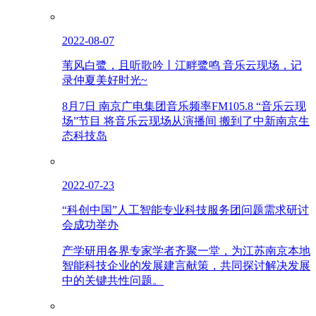
2022-08-07
苇风白鹭，且听歌吟丨江畔鹭鸣 音乐云现场，记
录仲夏美好时光~
8月7日 南京广电集团音乐频率FM105.8 “音乐云现
场”节目 将音乐云现场从演播间 搬到了中新南京生
态科技岛
2022-07-23
“科创中国”人工智能专业科技服务团问题需求研讨
会成功举办
产学研用各界专家学者齐聚一堂，为江苏南京本地
智能科技企业的发展建言献策，共同探讨解决发展
中的关键共性问题。