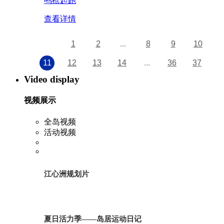
鸣枪起跑
查看详情
1
2
...
8
9
10
11
12
13
14
...
36
37
Video display
视频展示
全岛视频
活动视频
江心洲规划片
夏日活力季——岛居运动日记