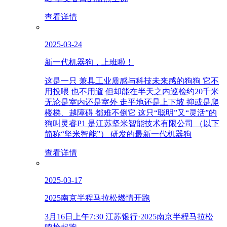
查看详情
2025-03-24
新一代机器狗，上班啦！
这是一只 兼具工业质感与科技未来感的狗狗 它不
用投喂 也不用遛 但却能在半天之内巡检约20千米
无论是室内还是室外 走平地还是上下坡 抑或是爬
楼梯、越障碍 都难不倒它 这只“聪明”又“灵活”的
狗叫灵睿P1 是江苏坚米智能技术有限公司 （以下
简称“坚米智能”） 研发的最新一代机器狗
查看详情
2025-03-17
2025南京半程马拉松燃情开跑
3月16日上午7:30 江苏银行·2025南京半程马拉松