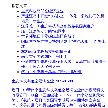
推荐文章
生态科技岛低空经济企业
产业江岛丨打造“水-陆-空”一体化，多维协同的新
场景、新生态
江苏唯一！生态科技岛这条线路获国家推介
Hi，江岛智立方的“AI同事”
世界环境日丨零碳绿岛已启航！
国际生物多样性日特别企划丨“生态天眼”，即将上
线！
2025南京半程马拉松燃情开跑
南京首个零碳园区，完工！
中新南京生态科技岛样本入选世界城市日《威海手
册》中国六大案例之一
签约！生态科技岛再扩产业“朋友圈”
生态科技岛低空经济企业
2026-07-08
近日，中新南京生态科技岛低空经济企业南京森思科技
有限公司，联合中国船级社（CCS）、南京航空航天大
学，斩获第51届日内瓦国际发明展评审团特别嘉许金
奖。这是该展会的最高级别荣誉，每年仅约3%的参展成