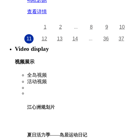
鸣枪起跑
查看详情
1
2
...
8
9
10
11
12
13
14
...
36
37
Video display
视频展示
全岛视频
活动视频
江心洲规划片
夏日活力季——岛居运动日记