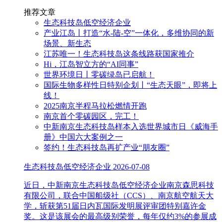
推荐文章
生态科技岛低空经济企业
产业江岛丨打造“水-陆-空”一体化，多维协同的新
场景、新生态
江苏唯一！生态科技岛这条线路获国家推介
Hi，江岛智立方的“AI同事”
世界环境日丨零碳绿岛已启航！
国际生物多样性日特别企划丨“生态天眼”，即将上
线！
2025南京半程马拉松燃情开跑
南京首个零碳园区，完工！
中新南京生态科技岛样本入选世界城市日《威海手
册》中国六大案例之一
签约！生态科技岛再扩产业“朋友圈”
生态科技岛低空经济企业
2026-07-08
近日，中新南京生态科技岛低空经济企业南京森思科技
有限公司，联合中国船级社（CCS）、南京航空航天大
学，斩获第51届日内瓦国际发明展评审团特别嘉许金
奖。这是该展会的最高级别荣誉，每年仅约3%的参展成