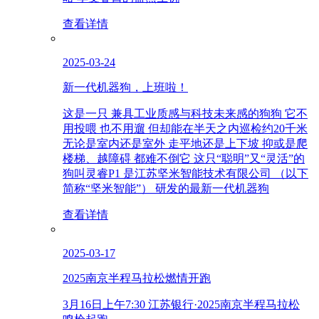
查看详情
2025-03-24
新一代机器狗，上班啦！
这是一只 兼具工业质感与科技未来感的狗狗 它不
用投喂 也不用遛 但却能在半天之内巡检约20千米
无论是室内还是室外 走平地还是上下坡 抑或是爬
楼梯、越障碍 都难不倒它 这只“聪明”又“灵活”的
狗叫灵睿P1 是江苏坚米智能技术有限公司 （以下
简称“坚米智能”） 研发的最新一代机器狗
查看详情
2025-03-17
2025南京半程马拉松燃情开跑
3月16日上午7:30 江苏银行·2025南京半程马拉松