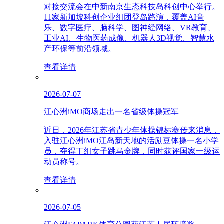
对接交流会在中新南京生态科技岛科创中心举行。
11家新加坡科创企业组团登岛路演，覆盖AI音
乐、数字医疗、脑科学、图神经网络、VR教育、
工业AI、生物医药成像、机器人3D视觉、智慧水
产环保等前沿领域。
查看详情
2026-07-07
江心洲iMO商场走出一名省级体操冠军
近日，2026年江苏省青少年体操锦标赛传来消息，
入驻江心洲iMO江岛新天地的活励豆体操一名小学
员，夺得丁组女子跳马金牌，同时获评国家一级运
动员称号。
查看详情
2026-07-05