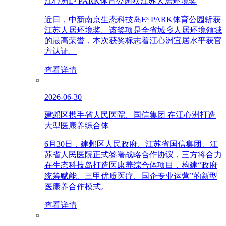
江心洲E³ PARK体育公园获江苏人居环境奖
近日，中新南京生态科技岛E³ PARK体育公园斩获
江苏人居环境奖。该奖项是全省城乡人居环境领域
的最高荣誉，本次获奖标志着江心洲宜居水平获官
方认证。
查看详情
2026-06-30
建邺区携手省人民医院、国信集团 在江心洲打造
大型医康养综合体
6月30日，建邺区人民政府、江苏省国信集团、江
苏省人民医院正式签署战略合作协议，三方将合力
在生态科技岛打造医康养综合体项目，构建“政府
统筹赋能、三甲优质医疗、国企专业运营”的新型
医康养合作模式。
查看详情