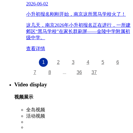
2026-06-02
小升初报名刚刚开始，南京这所黑马学校火了！
这几天，南京2026年小升初报名正在进行，一所建
邺区“黑马学校”在家长群刷屏——金陵中学附属初
级中学。
查看详情
1
2
3
4
5
6
7
8
...
36
37
Video display
视频展示
全岛视频
活动视频